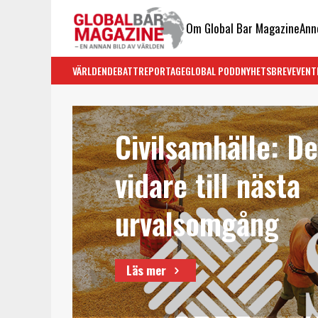
Om Global Bar Magazine
Ann
VÄRLDEN
DEBATT
REPORTAGE
GLOBAL PODD
NYHETSBREV
EVENT
Civilsamhälle: De
vidare till nästa
urvalsomgång
Läs mer