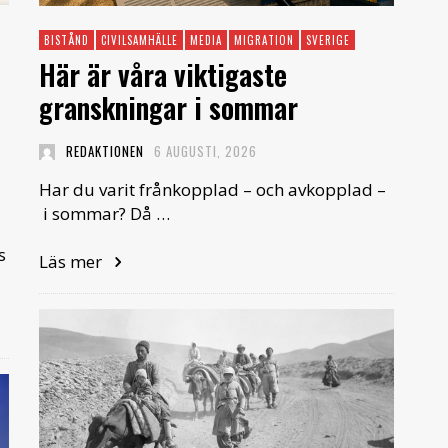
BISTÅND
CIVILSAMHÄLLE
MEDIA
MIGRATION
SVERIGE
Här är våra viktigaste
granskningar i sommar
REDAKTIONEN
6 AUGUSTI, 2026
Har du varit frånkopplad – och avkopplad –
i sommar? Då …
s
Läs mer