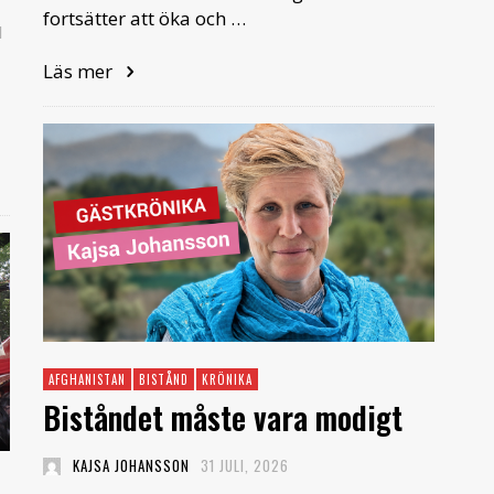
fortsätter att öka och …
1
Läs mer
AFGHANISTAN
BISTÅND
KRÖNIKA
Biståndet måste vara modigt
KAJSA JOHANSSON
31 JULI, 2026