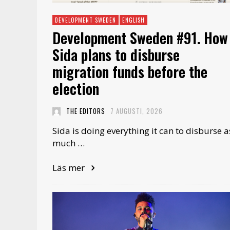
DEVELOPMENT SWEDEN
ENGLISH
Development Sweden #91. How
Sida plans to disburse
migration funds before the
election
THE EDITORS
7 AUGUSTI, 2026
Sida is doing everything it can to disburse a
much …
Läs mer