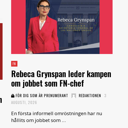
FN
Rebeca Grynspan leder kampen
om jobbet som FN-chef
FÖR DIG SOM ÄR PRENUMERANT
REDAKTIONEN
3
n
AUGUSTI, 2026
En första informell omröstningen har nu
hållits om jobbet som …