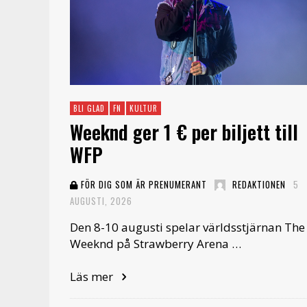
BLI GLAD
FN
KULTUR
Weeknd ger 1 € per biljett till
WFP
FÖR DIG SOM ÄR PRENUMERANT
REDAKTIONEN
5
AUGUSTI, 2026
Den 8-10 augusti spelar världsstjärnan The
Weeknd på Strawberry Arena …
Läs mer