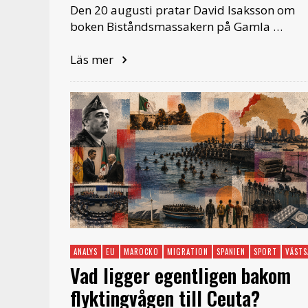
Den 20 augusti pratar David Isaksson om
boken Biståndsmassakern på Gamla …
Läs mer
ANALYS
EU
MAROCKO
MIGRATION
SPANIEN
SPORT
VÄSTS
Vad ligger egentligen bakom
flyktingvågen till Ceuta?