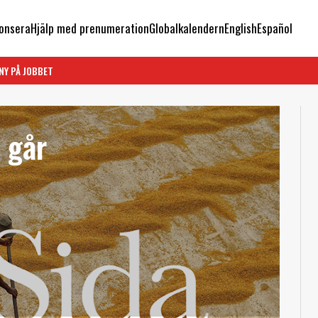
onsera
Hjälp med prenumeration
Globalkalendern
English
Español
NY PÅ JOBBET
 går