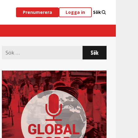
Prenumerera
Logga in
Sök
Search
for: