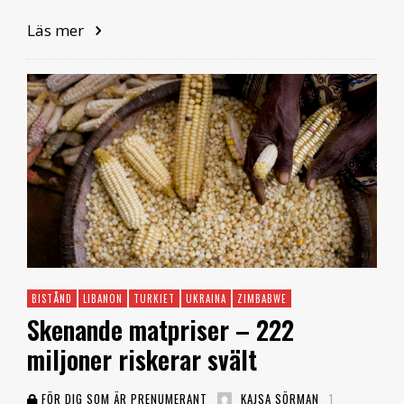
Läs mer
BISTÅND
LIBANON
TURKIET
UKRAINA
ZIMBABWE
Skenande matpriser – 222
miljoner riskerar svält
FÖR DIG SOM ÄR PRENUMERANT
KAJSA SÖRMAN
1