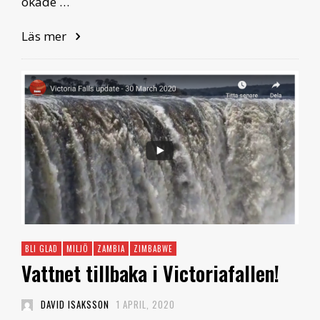
ökade …
Läs mer
BLI GLAD
MILJÖ
ZAMBIA
ZIMBABWE
Vattnet tillbaka i Victoriafallen!
DAVID ISAKSSON
1 APRIL, 2020