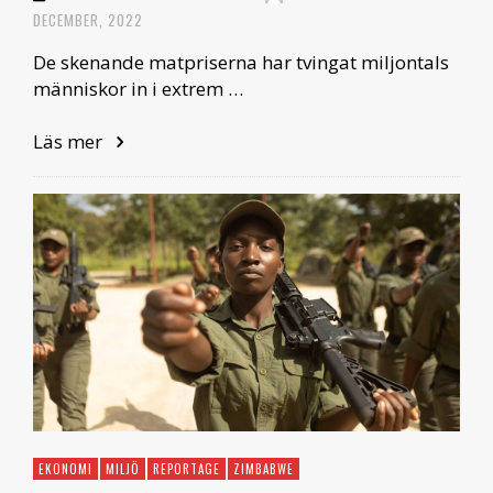
DECEMBER, 2022
De skenande matpriserna har tvingat miljontals
människor in i extrem …
Läs mer
EKONOMI
MILJÖ
REPORTAGE
ZIMBABWE