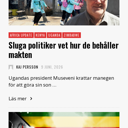
AFRICA UPDATE
KENYA
UGANDA
ZIMBABWE
Sluga politiker vet hur de behåller
makten
KAJ PERSSON
9 JUNI, 2026
Ugandas president Museveni krattar manegen
för att göra sin son …
Läs mer