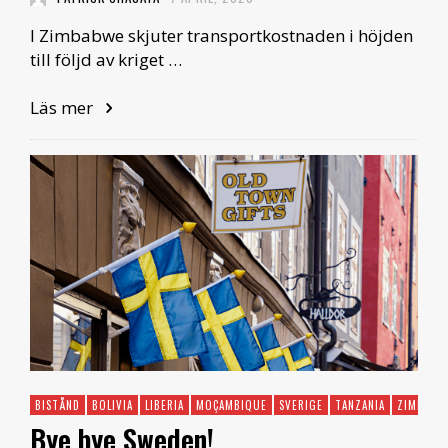
I Zimbabwe skjuter transportkostnaden i höjden
till följd av kriget …
Läs mer
BISTÅND
BOLIVIA
LIBERIA
MOÇAMBIQUE
SVERIGE
TANZANIA
ZIMBABW
Bye bye Sweden!