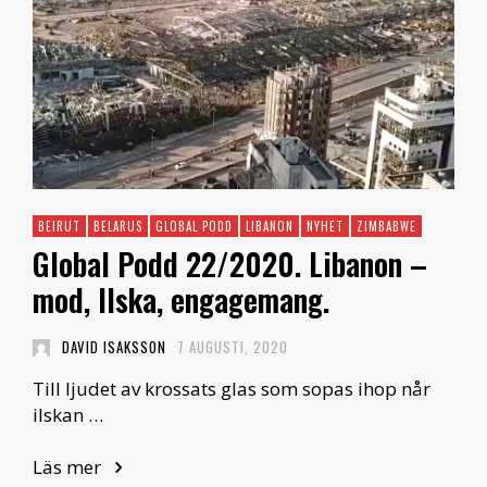
BEIRUT
BELARUS
GLOBAL PODD
LIBANON
NYHET
ZIMBABWE
Global Podd 22/2020. Libanon –
mod, Ilska, engagemang.
DAVID ISAKSSON
7 AUGUSTI, 2020
Till ljudet av krossats glas som sopas ihop når
ilskan …
Läs mer