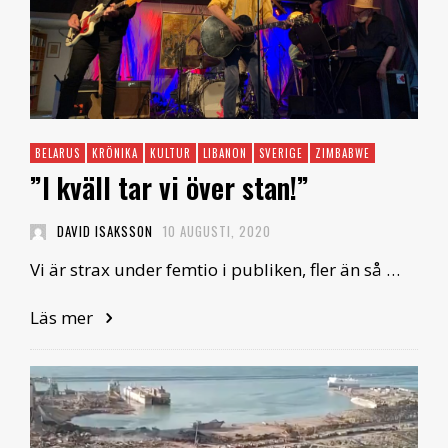
BELARUS
KRÖNIKA
KULTUR
LIBANON
SVERIGE
ZIMBABWE
”I kväll tar vi över stan!”
DAVID ISAKSSON
10 AUGUSTI, 2020
Vi är strax under femtio i publiken, fler än så …
Läs mer