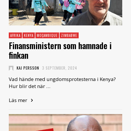
AFRIKA
KENYA
MOÇAMBIQUE
ZIMBABWE
Finansministern som hamnade i
finkan
KAJ PERSSON
3 SEPTEMBER, 2024
Vad hände med ungdomsprotesterna i Kenya?
Hur blir det när …
Läs mer