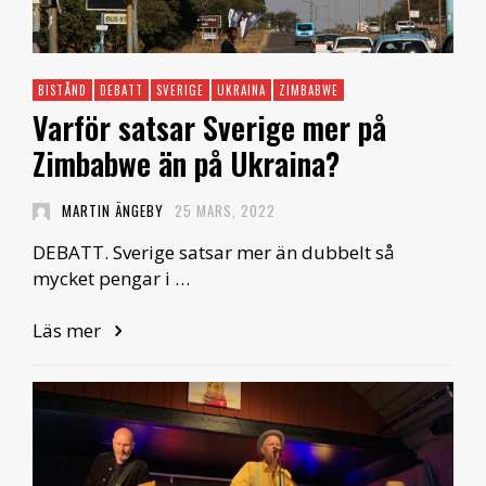
BISTÅND
DEBATT
SVERIGE
UKRAINA
ZIMBABWE
Varför satsar Sverige mer på
Zimbabwe än på Ukraina?
MARTIN ÄNGEBY
25 MARS, 2022
DEBATT. Sverige satsar mer än dubbelt så
mycket pengar i …
Läs mer