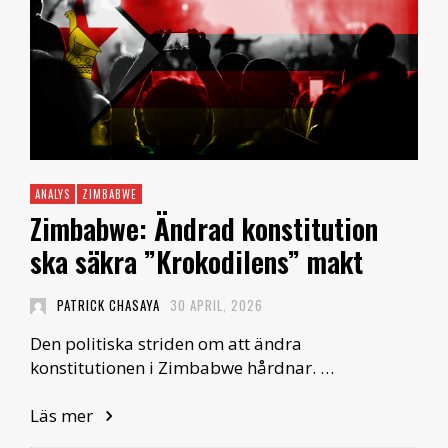
ANALYS
ZIMBABWE
Zimbabwe: Ändrad konstitution
ska säkra ”Krokodilens” makt
PATRICK CHASAYA
30 APRIL, 2026
Den politiska striden om att ändra
konstitutionen i Zimbabwe hårdnar. …
Läs mer