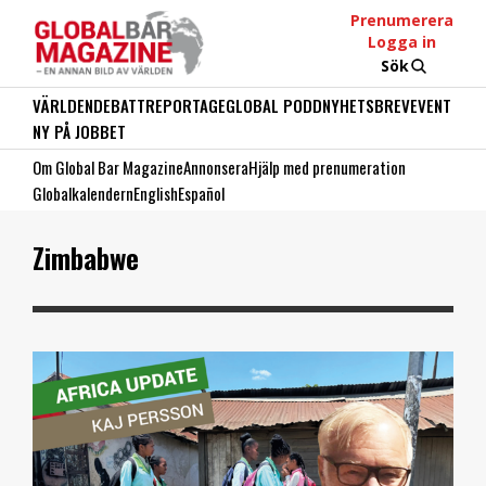
Prenumerera
Logga in
Sök
VÄRLDEN
DEBATT
REPORTAGE
GLOBAL PODD
NYHETSBREV
EVENT
NY PÅ JOBBET
Om Global Bar Magazine
Annonsera
Hjälp med prenumeration
Globalkalendern
English
Español
Zimbabwe