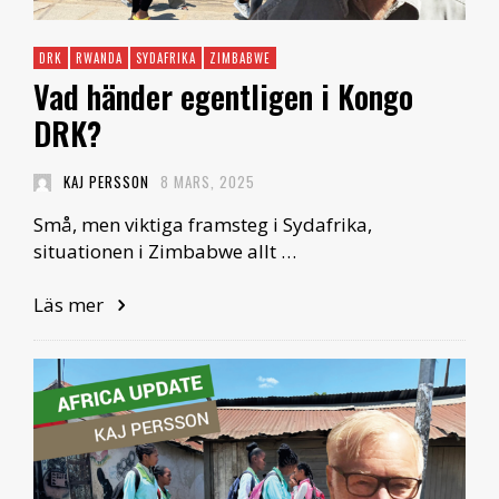
DRK
RWANDA
SYDAFRIKA
ZIMBABWE
Vad händer egentligen i Kongo
DRK?
KAJ PERSSON
8 MARS, 2025
Små, men viktiga framsteg i Sydafrika,
situationen i Zimbabwe allt …
Läs mer