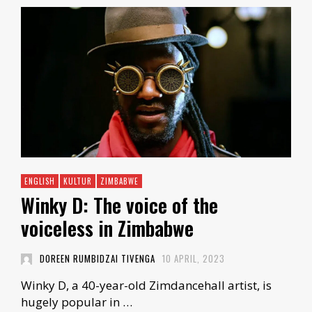
ENGLISH
KULTUR
ZIMBABWE
Winky D: The voice of the
voiceless in Zimbabwe
DOREEN RUMBIDZAI TIVENGA
10 APRIL, 2023
Winky D, a 40-year-old Zimdancehall artist, is
hugely popular in …