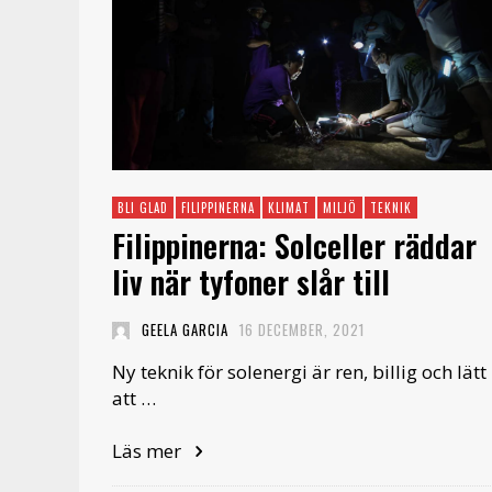
BLI GLAD
FILIPPINERNA
KLIMAT
MILJÖ
TEKNIK
Filippinerna: Solceller räddar
liv när tyfoner slår till
GEELA GARCIA
16 DECEMBER, 2021
Ny teknik för solenergi är ren, billig och lätt
att …
Läs mer