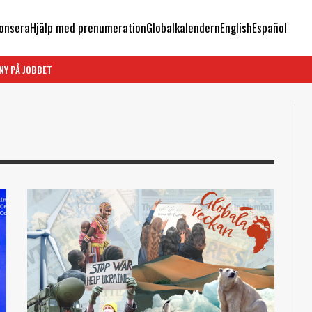
onsera
Hjälp med prenumeration
Globalkalendern
English
Español
NY PÅ JOBBET