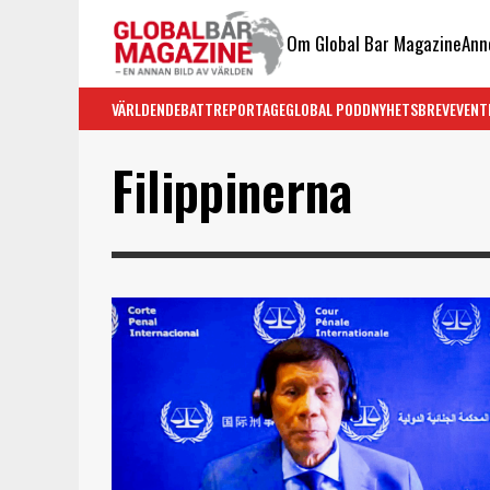
Om Global Bar Magazine
Ann
VÄRLDEN
DEBATT
REPORTAGE
GLOBAL PODD
NYHETSBREV
EVENT
Filippinerna