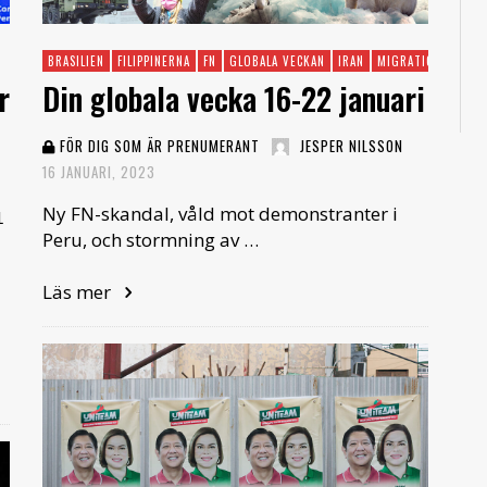
BRASILIEN
FILIPPINERNA
FN
GLOBALA VECKAN
IRAN
MIGRATION
PERU
r
Din globala vecka 16-22 januari
FÖR DIG SOM ÄR PRENUMERANT
JESPER NILSSON
16 JANUARI, 2023
Ny FN-skandal, våld mot demonstranter i
L
Peru, och stormning av …
Läs mer