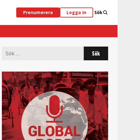
Prenumerera
Logga in
Sök
Search
for: