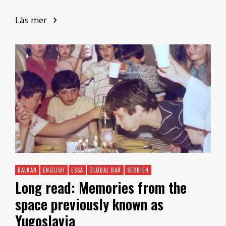
Läs mer
BALKAN
ENGLISH
ESSÄ
GLOBAL BAR
SERBIEN
Long read: Memories from the
space previously known as
Yugoslavia