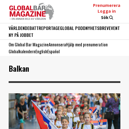
Prenumerera
Logga in
Sök
VÄRLDEN
DEBATT
REPORTAGE
GLOBAL PODD
NYHETSBREV
EVENT
NY PÅ JOBBET
Om Global Bar Magazine
Annonsera
Hjälp med prenumeration
Globalkalendern
English
Español
Balkan