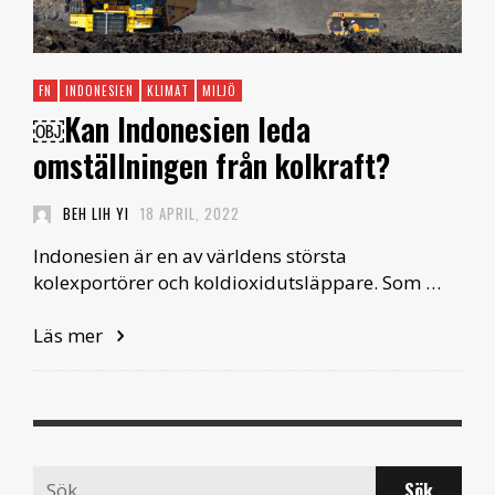
FN
INDONESIEN
KLIMAT
MILJÖ
￼Kan Indonesien leda
omställningen från kolkraft?
BEH LIH YI
18 APRIL, 2022
Indonesien är en av världens största
kolexportörer och koldioxidutsläppare. Som …
Läs mer
Search