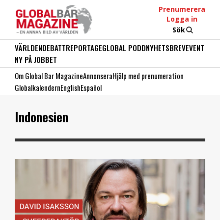
Prenumerera
Logga in
Sök
VÄRLDEN
DEBATT
REPORTAGE
GLOBAL PODD
NYHETSBREV
EVENT
NY PÅ JOBBET
Om Global Bar Magazine
Annonsera
Hjälp med prenumeration
Globalkalendern
English
Español
Indonesien