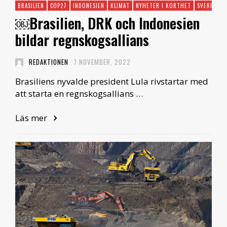
BRASILIEN
COP27
INDONESIEN
KLIMAT
NYHETER I KORTHET
SVERIGE
￼Brasilien, DRK och Indonesien
bildar regnskogsallians
REDAKTIONEN
7 NOVEMBER, 2022
Brasiliens nyvalde president Lula rivstartar med
att starta en regnskogsallians …
Läs mer