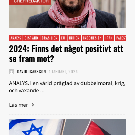
ANALYS
BISTÅND
BRASILIEN
EU
INDIEN
INDONESIEN
IRAN
PALESTINA
2024: Finns det något positivt att
se fram mot?
DAVID ISAKSSON
1 JANUARI, 2024
ANALYS. I en värld präglad av dubbelmoral, krig,
och växande …
Läs mer