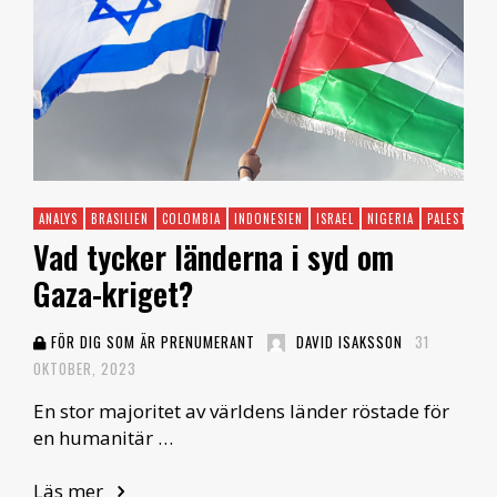
ANALYS
BRASILIEN
COLOMBIA
INDONESIEN
ISRAEL
NIGERIA
PALESTINA
Vad tycker länderna i syd om
Gaza-kriget?
FÖR DIG SOM ÄR PRENUMERANT
DAVID ISAKSSON
31
OKTOBER, 2023
En stor majoritet av världens länder röstade för
en humanitär …
Läs mer