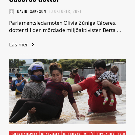
DAVID ISAKSSON
10 OKTOBER, 2021
Parlamentsledamoten Olivia Zúniga Cáceres,
dotter till den mördade miljöaktivisten Berta …
Läs mer
CENTRALAMERIKA
GUATEMALA
HONDURAS
MILJÖ
NICARAGUA
NYHET