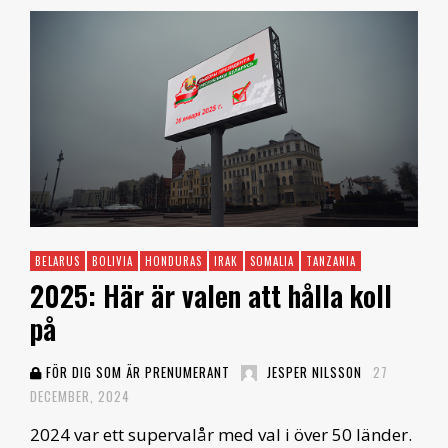
BELARUS
BOLIVIA
HONDURAS
IRAK
SOMALIA
TANZANIA
2025: Här är valen att hålla koll
på
FÖR DIG SOM ÄR PRENUMERANT
JESPER NILSSON
27
DECEMBER, 2024
2024 var ett supervalår med val i över 50 länder.