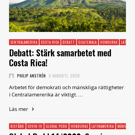
CENTRALAMERIKA
COSTA RICA
DEBATT
GUATEMALA
HONDURAS
LATINAM
Debatt: Stärk samarbetet med
Costa Rica!
PHILIP ANSTRÉN
5 AUGUSTI, 2020
Arbetet för demokrati och mänskliga rättigheter
i Centralamererika är viktigt. …
Läs mer
BISTÅND
COVID-19
GLOBAL PODD
HONDURAS
LATINAMERIKA
MÄNSKLIGA