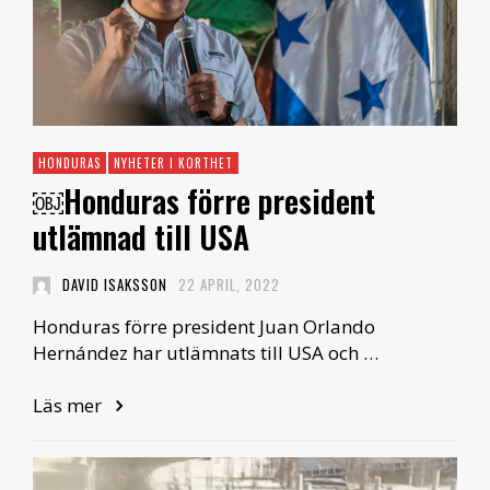
HONDURAS
NYHETER I KORTHET
￼Honduras förre president
utlämnad till USA
DAVID ISAKSSON
22 APRIL, 2022
Honduras förre president Juan Orlando
Hernández har utlämnats till USA och …
Läs mer