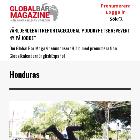
Prenumerera
Logga in
Sök
VÄRLDEN
DEBATT
REPORTAGE
GLOBAL PODD
NYHETSBREV
EVENT
NY PÅ JOBBET
Om Global Bar Magazine
Annonsera
Hjälp med prenumeration
Globalkalendern
English
Español
Honduras