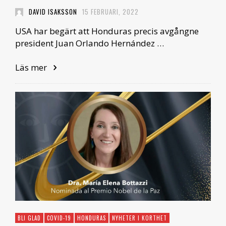
DAVID ISAKSSON
15 FEBRUARI, 2022
USA har begärt att Honduras precis avgångne
president Juan Orlando Hernández …
Läs mer
BLI GLAD
COVID-19
HONDURAS
NYHETER I KORTHET