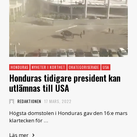
HONDURAS
NYHETER I KORTHET
OKATEGORISERADE
USA
Honduras tidigare president kan
utlämnas till USA
REDAKTIONEN
17 MARS, 2022
Högsta domstolen i Honduras gav den 16:e mars
klartecken för …
Läs mer