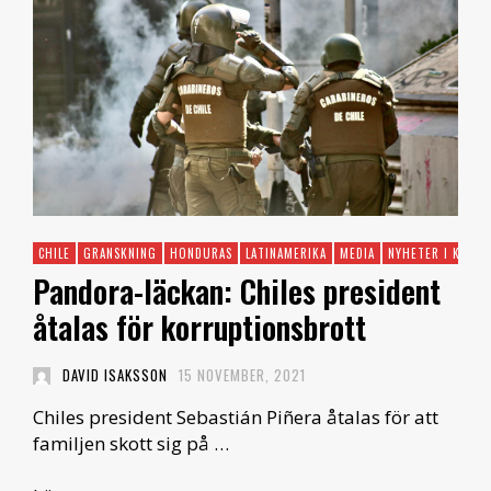
CHILE
GRANSKNING
HONDURAS
LATINAMERIKA
MEDIA
NYHETER I KORT
Pandora-läckan: Chiles president
åtalas för korruptionsbrott
DAVID ISAKSSON
15 NOVEMBER, 2021
Chiles president Sebastián Piñera åtalas för att
familjen skott sig på …