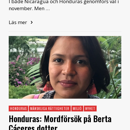
I både Nicaragua och Honduras genomförs val i
november. Men …
Läs mer
HONDURAS
MÄNSKLIGA RÄTTIGHETER
MILJÖ
NYHET
Honduras: Mordförsök på Berta
Cáceres dotter