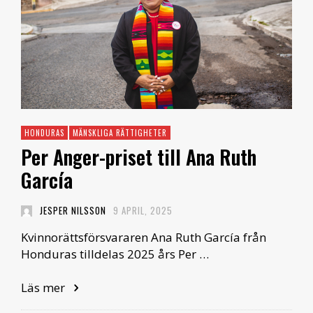
HONDURAS
MÄNSKLIGA RÄTTIGHETER
Per Anger-priset till Ana Ruth
García
JESPER NILSSON
9 APRIL, 2025
Kvinnorättsförsvararen Ana Ruth García från
Honduras tilldelas 2025 års Per …
Läs mer