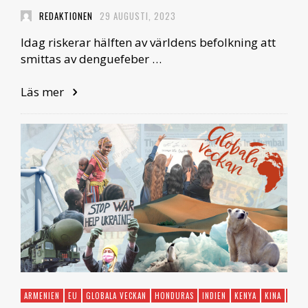
REDAKTIONEN
29 AUGUSTI, 2023
Idag riskerar hälften av världens befolkning att
smittas av denguefeber …
Läs mer
ARMENIEN
EU
GLOBALA VECKAN
HONDURAS
INDIEN
KENYA
KINA
KLIM