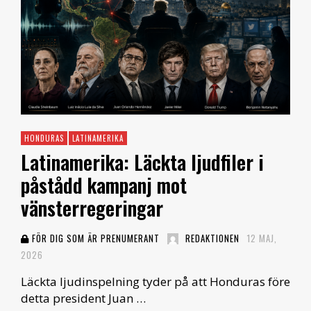
HONDURAS
LATINAMERIKA
Latinamerika: Läckta ljudfiler i
påstådd kampanj mot
vänsterregeringar
FÖR DIG SOM ÄR PRENUMERANT
REDAKTIONEN
12 MAJ,
2026
Läckta ljudinspelning tyder på att Honduras före
detta president Juan …