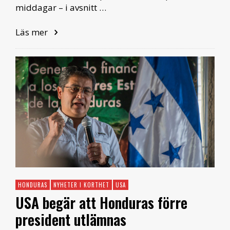
middagar – i avsnitt …
Läs mer
HONDURAS
NYHETER I KORTHET
USA
USA begär att Honduras förre
president utlämnas