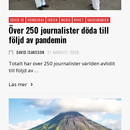
COVID-19
HONDURAS
INDIEN
MEDIA
NYHET
SAUDIARABIEN
Över 250 journalister döda till
följd av pandemin
DAVID ISAKSSON
27 AUGUSTI, 2020
Totalt har över 250 journalister världen avlidit
till följd av …
Läs mer