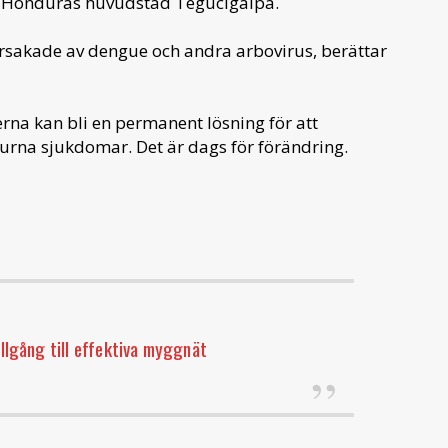
i Honduras huvudstad Tegucigalpa.
orsakade av dengue och andra arbovirus, berättar
erna kan bli en permanent lösning för att
rna sjukdomar. Det är dags för förändring.
illgång till effektiva myggnät