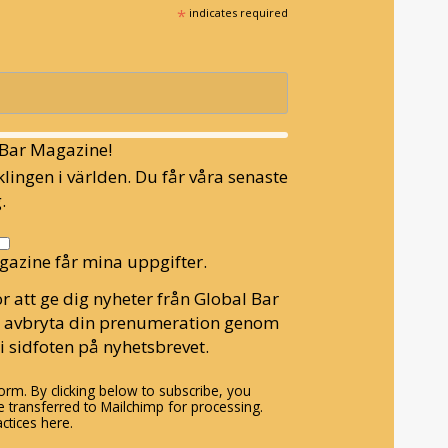
*
indicates required
l Bar Magazine!
lingen i världen. Du får våra senaste
.
gazine får mina uppgifter.
r att ge dig nyheter från Global Bar
n avbryta din prenumeration genom
i sidfoten på nyhetsbrevet.
rm. By clicking below to subscribe, you
 transferred to Mailchimp for processing.
ctices here.