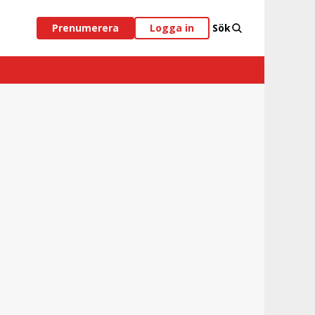
Prenumerera
Logga in
Sök