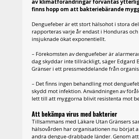
av klimatförändringar förväntas ytterli
finns hopp om att bakteriebärande my
Denguefeber är ett stort hälsohot i stora de
rapporteras varje år endast i Honduras och
insjuknade ökat exponentiellt.
– Förekomsten av denguefeber är alarmeran
dag skyddar inte tillräckligt, säger Edgard
Gränser i ett pressmeddelande från organis
– Det finns ingen behandling mot denguefeber
skydd mot infektion. Användningen av förå
lett till att myggorna blivit resistenta mo
Att bekämpa virus med bakterier
Tillsammans med Läkare Utan Gränsers s
hälsovården har organisationen nu börjat a
andra dengue-drabbade länder. Genom att