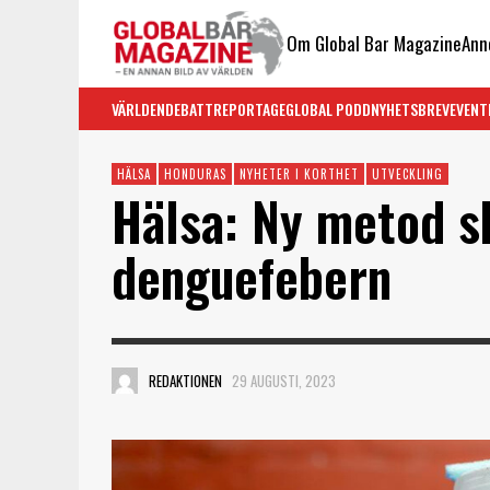
Om Global Bar Magazine
Ann
VÄRLDEN
DEBATT
REPORTAGE
GLOBAL PODD
NYHETSBREV
EVENT
HÄLSA
HONDURAS
NYHETER I KORTHET
UTVECKLING
Hälsa: Ny metod s
denguefebern
REDAKTIONEN
29 AUGUSTI, 2023