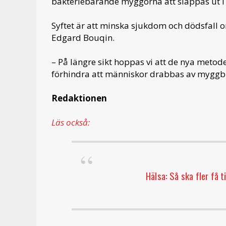
bakteriebärande myggorna att släppas ut 
Syftet är att minska sjukdom och dödsfall 
Edgard Bouqin.
– På längre sikt hoppas vi att de nya metod
förhindra att människor drabbas av myggbu
Redaktionen
Läs också:
Hälsa: Så ska fler få t