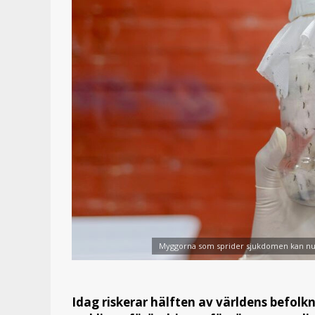
Myggorna som sprider sjukdomen kan nu b
Idag riskerar hälften av världens befol