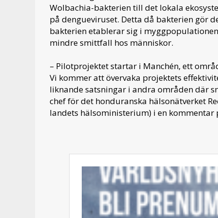
Wolbachia-bakterien till det lokala ekos
på dengueviruset. Detta då bakterien gör det
bakterien etablerar sig i myggpopulationen
mindre smittfall hos människor.
– Pilotprojektet startar i Manchén, ett om
Vi kommer att övervaka projektets effektiv
liknande satsningar i andra områden där sm
chef för det honduranska hälsonätverket Red
landets hälsoministerium) i en kommentar