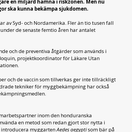
gare en miljard hamna i riskzonen. Men nu
ggor ska kunna bekämpa sjukdomen.
lar av Syd- och Nordamerika. Fler än tio tusen fall
 under de senaste femtio åren har antalet
de och de preventiva åtgärder som används i
 Boquin, projektkoordinator för Läkare Utan
ationen.
 och de vaccin som tillverkas ger inte tillräckligt
ldrade tekniker för myggbekämpning har också
t bekämpningsmedlen.
amarbetspartner inom den honduranska
nvända en metod som redan gjort stor nytta i
 introducera myggarten
Aedes aegypti
som bär på