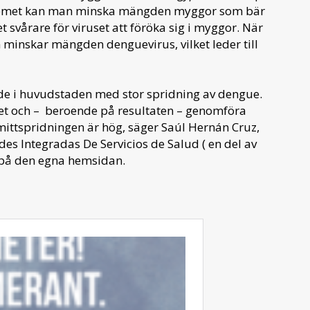
ystemet kan man minska mängden myggor som bär
 svårare för viruset att föröka sig i myggor. När
 minskar mängden denguevirus, vilket leder till
råde i huvudstaden med stor spridning av dengue.
itet och – beroende på resultaten – genomföra
ittspridningen är hög, säger Saúl Hernán Cruz,
es Integradas De Servicios de Salud ( en del av
 på den egna hemsidan.