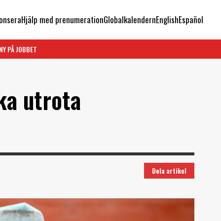
onsera
Hjälp med prenumeration
Globalkalendern
English
Español
NY PÅ JOBBET
ka utrota
Dela artikel