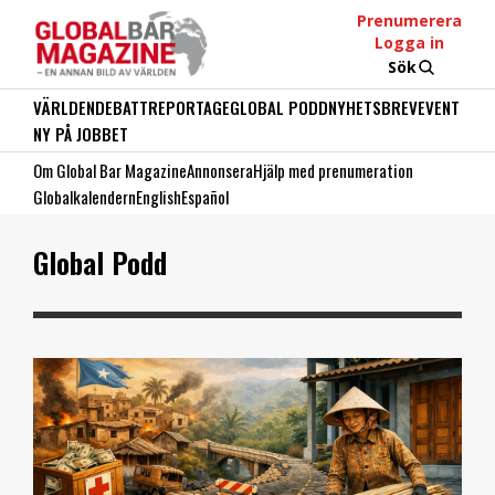
Prenumerera
Logga in
Sök
VÄRLDEN
DEBATT
REPORTAGE
GLOBAL PODD
NYHETSBREV
EVENT
NY PÅ JOBBET
Om Global Bar Magazine
Annonsera
Hjälp med prenumeration
Globalkalendern
English
Español
Global Podd