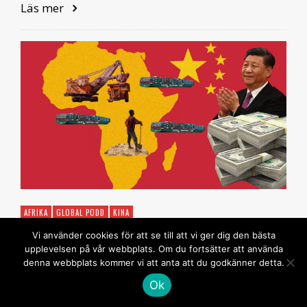
Läs mer
AFRIKA
GLOBAL PODD
KINA
Global Podd 121. Kina och Afrika
Vi använder cookies för att se till att vi ger dig den bästa
upplevelsen på vår webbplats. Om du fortsätter att använda
– den nya alliansen?
denna webbplats kommer vi att anta att du godkänner detta.
Ok
REDAKTIONEN
30 DECEMBER, 2022