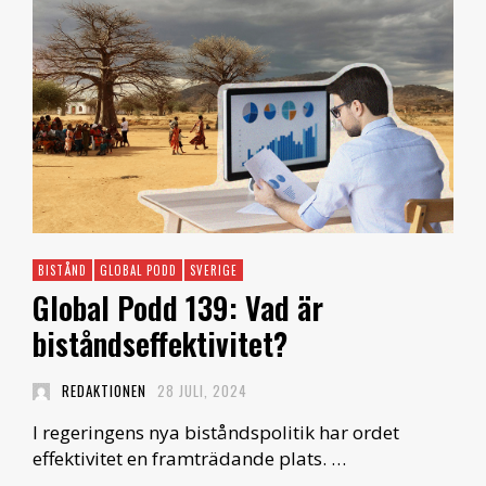
BISTÅND
GLOBAL PODD
SVERIGE
Global Podd 139: Vad är
biståndseffektivitet?
REDAKTIONEN
28 JULI, 2024
I regeringens nya biståndspolitik har ordet
effektivitet en framträdande plats. …