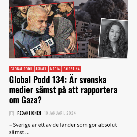
GLOBAL PODD
ISRAEL
MEDIA
PALESTINA
Global Podd 134: Är svenska
medier sämst på att rapportera
om Gaza?
REDAKTIONEN
10 JANUARI, 2024
– Sverige är ett av de länder som gör absolut
sämst …