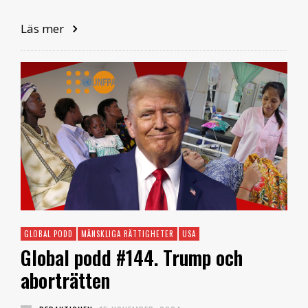
Läs mer
GLOBAL PODD
MÄNSKLIGA RÄTTIGHETER
USA
Global podd #144. Trump och
aborträtten