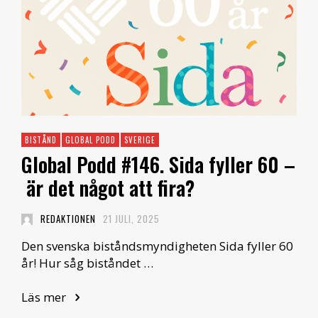
BISTÅND
GLOBAL PODD
SVERIGE
Global Podd #146. Sida fyller 60 –
är det något att fira?
REDAKTIONEN
21 JULI, 2025
Den svenska biståndsmyndigheten Sida fyller 60
år! Hur såg biståndet …
Läs mer