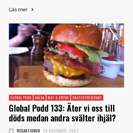
Läs mer
GLOBAL PODD
HÄLSA
MAT & DRYCK
OKATEGORISERADE
Global Podd 133: Äter vi oss till
döds medan andra svälter ihjäl?
REDAKTIONEN
26 DECEMBER, 2023