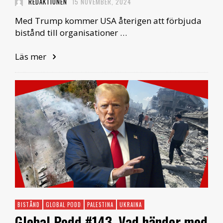
REDAKTIONEN
15 NOVEMBER, 2024
Med Trump kommer USA återigen att förbjuda
bistånd till organisationer …
Läs mer
BISTÅND
GLOBAL PODD
PALESTINA
UKRAINA
Global Podd #143. Vad händer med