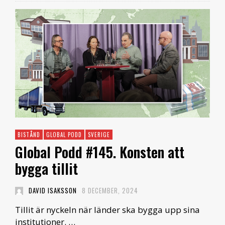
BISTÅND
GLOBAL PODD
SVERIGE
Global Podd #145. Konsten att
bygga tillit
DAVID ISAKSSON
8 DECEMBER, 2024
Tillit är nyckeln när länder ska bygga upp sina
institutioner. …