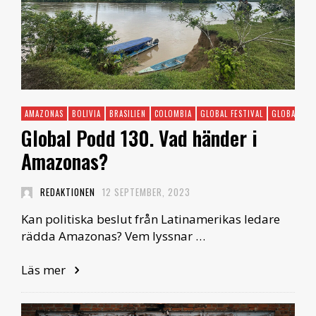
AMAZONAS
BOLIVIA
BRASILIEN
COLOMBIA
GLOBAL FESTIVAL
GLOBAL PO
Global Podd 130. Vad händer i
Amazonas?
REDAKTIONEN
12 SEPTEMBER, 2023
Kan politiska beslut från Latinamerikas ledare
rädda Amazonas? Vem lyssnar …
Läs mer