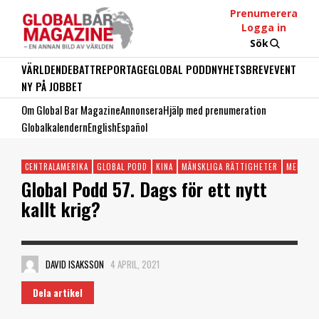
Prenumerera
Logga in
Sök
VÄRLDEN
DEBATT
REPORTAGE
GLOBAL PODD
NYHETSBREV
EVENT
NY PÅ JOBBET
Om Global Bar Magazine
Annonsera
Hjälp med prenumeration
Globalkalendern
English
Español
CENTRALAMERIKA
GLOBAL PODD
KINA
MÄNSKLIGA RÄTTIGHETER
MELLAN
Global Podd 57. Dags för ett nytt
kallt krig?
DAVID ISAKSSON
4 APRIL, 2021
Dela artikel