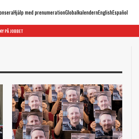
onsera
Hjälp med prenumeration
Globalkalendern
English
Español
NY PÅ JOBBET