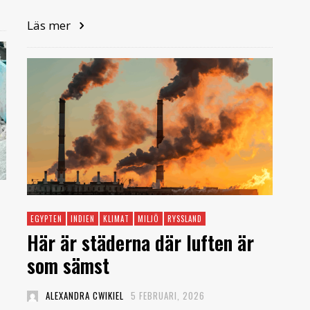
Läs mer
EGYPTEN
INDIEN
KLIMAT
MILJÖ
RYSSLAND
Här är städerna där luften är
som sämst
ALEXANDRA CWIKIEL
5 FEBRUARI, 2026