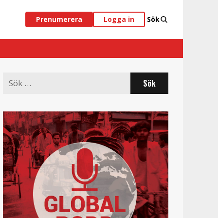
Prenumerera
Logga in
Sök
Search
for: