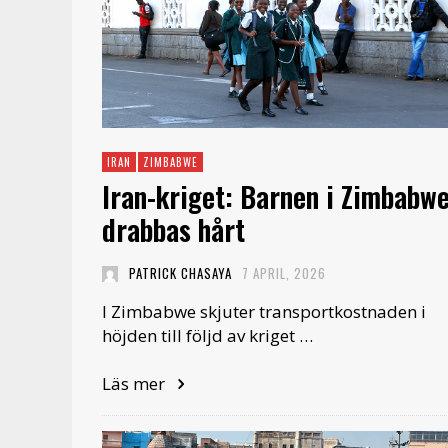
IRAN
ZIMBABWE
Iran-kriget: Barnen i Zimbabw
drabbas hårt
PATRICK CHASAYA
7 APRIL, 2026
I Zimbabwe skjuter transportkostnaden i
höjden till följd av kriget …
Läs mer