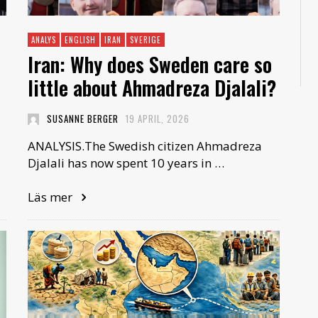
ANALYS
ENGLISH
IRAN
SVERIGE
Iran: Why does Sweden care so
little about Ahmadreza Djalali?
SUSANNE BERGER
19 APRIL, 2026
ANALYSIS.The Swedish citizen Ahmadreza
Djalali has now spent 10 years in …
Läs mer