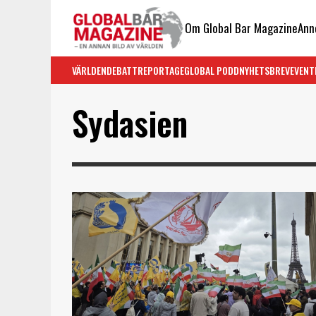
Om Global Bar Magazine
Ann
VÄRLDEN
DEBATT
REPORTAGE
GLOBAL PODD
NYHETSBREV
EVENT
Sydasien