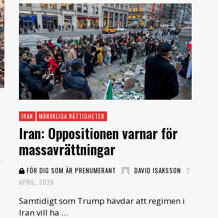
IRAN
MÄNSKLIGA RÄTTIGHETER
Iran: Oppositionen varnar för
massavrättningar
,
FÖR DIG SOM ÄR PRENUMERANT
DAVID ISAKSSON
2
APRIL, 2026
Samtidigt som Trump hävdar att regimen i
Iran vill ha …