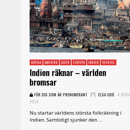
AFRIKA
AMERIKA
ASIEN
EUROPA
INDIEN
SVERIGE
Indien räknar – världen
bromsar
FÖR DIG SOM ÄR PRENUMERANT
ELSA UDD
4 APRIL
2026
Nu startar världens största folkräkning i
Indien. Samtidigt sjunker den …