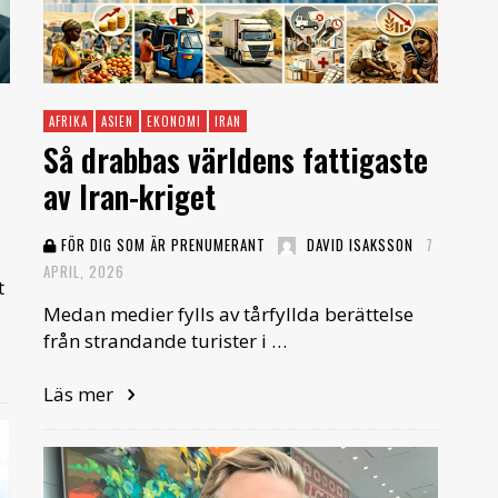
AFRIKA
ASIEN
EKONOMI
IRAN
Så drabbas världens fattigaste
av Iran-kriget
FÖR DIG SOM ÄR PRENUMERANT
DAVID ISAKSSON
7
APRIL, 2026
t
Medan medier fylls av tårfyllda berättelse
från strandande turister i …
Läs mer