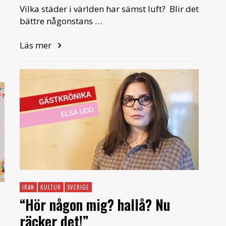
Vilka städer i världen har sämst luft? Blir det
bättre någonstans …
Läs mer
IRAN
KULTUR
SVERIGE
“Hör någon mig? hallå? Nu
räcker det!”