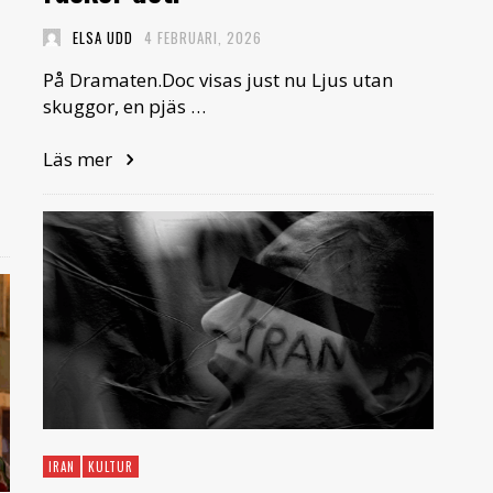
ELSA UDD
4 FEBRUARI, 2026
På Dramaten.Doc visas just nu Ljus utan
skuggor, en pjäs …
Läs mer
IRAN
KULTUR