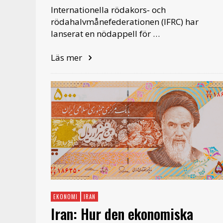
Internationella rödakors‑ och
rödahalvmånefederationen (IFRC) har
lanserat en nödappell för …
Läs mer
EKONOMI
IRAN
Iran: Hur den ekonomiska