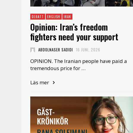
DEBATT
ENGLISH
IRAN
Opinion: Iran’s freedom
fighters need your support
ABDOLNASER SADIDI
16 JUNI, 2026
OPINION. The Iranian people have paid a
tremendous price for …
Läs mer