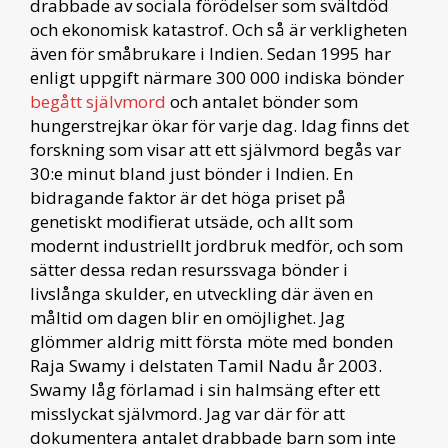
drabbade av sociala förödelser som svältdöd
och ekonomisk katastrof. Och så är verkligheten
även för småbrukare i Indien. Sedan 1995 har
enligt uppgift närmare 300 000 indiska bönder
begått självmord
och antalet bönder som
hungerstrejkar ökar för varje dag. Idag finns det
forskning som visar att ett självmord begås var
30:e minut bland just bönder i Indien. En
bidragande faktor är det höga priset på
genetiskt modifierat utsäde, och allt som
modernt industriellt jordbruk medför, och som
sätter dessa redan resurssvaga bönder i
livslånga skulder, en utveckling där även en
måltid om dagen blir en omöjlighet. Jag
glömmer aldrig mitt första möte med bonden
Raja Swamy i delstaten Tamil Nadu år 2003.
Swamy låg förlamad i sin halmsäng efter ett
misslyckat självmord. Jag var där för att
dokumentera antalet drabbade barn som inte