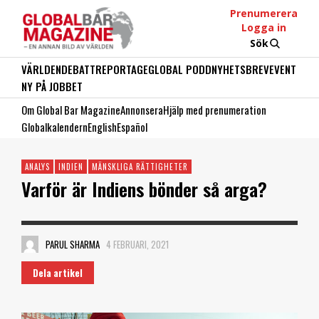
Prenumerera
Logga in
Sök
VÄRLDEN
DEBATT
REPORTAGE
GLOBAL PODD
NYHETSBREV
EVENT
NY PÅ JOBBET
Om Global Bar Magazine
Annonsera
Hjälp med prenumeration
Globalkalendern
English
Español
ANALYS
INDIEN
MÄNSKLIGA RÄTTIGHETER
Varför är Indiens bönder så arga?
PARUL SHARMA
4 FEBRUARI, 2021
Dela artikel