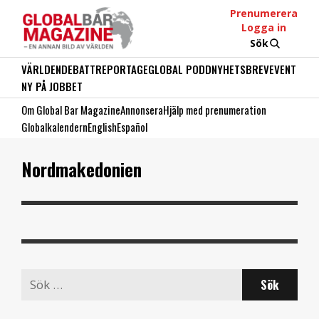
Prenumerera
Logga in
Sök
VÄRLDEN
DEBATT
REPORTAGE
GLOBAL PODD
NYHETSBREV
EVENT
NY PÅ JOBBET
Om Global Bar Magazine
Annonsera
Hjälp med prenumeration
Globalkalendern
English
Español
Nordmakedonien
Search
for: