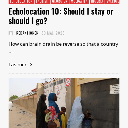
ECHOLOCATION
ENGLISH
GEORGIEN
MOLDAVIEN
NIGERIA
SVERIGE
Echolocation 10: Should I stay or
should I go?
REDAKTIONEN
30 MAJ, 2023
How can brain drain be reverse so that a country
…
Läs mer