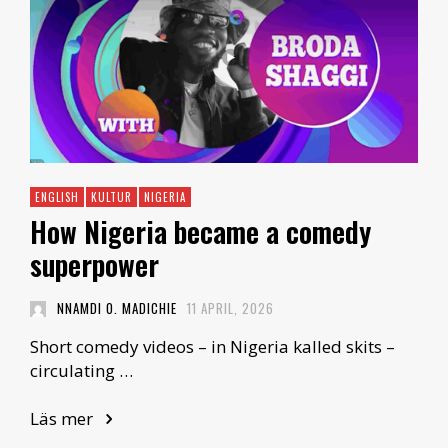
ENGLISH
KULTUR
NIGERIA
How Nigeria became a comedy
superpower
NNAMDI O. MADICHIE
11 APRIL, 2026
Short comedy videos – in Nigeria kalled skits –
circulating …
Läs mer