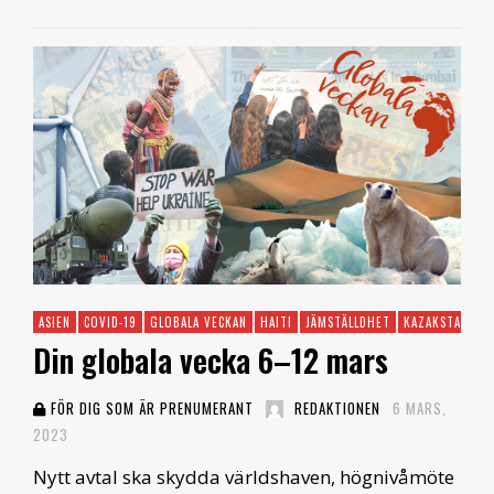
ASIEN
COVID-19
GLOBALA VECKAN
HAITI
JÄMSTÄLLDHET
KAZAKSTAN
K
Din globala vecka 6–12 mars
FÖR DIG SOM ÄR PRENUMERANT
REDAKTIONEN
6 MARS,
2023
Nytt avtal ska skydda världshaven, högnivåmöte