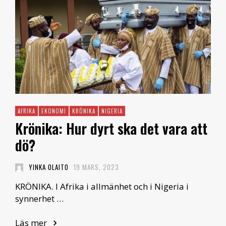
AFRIKA
EKONOMI
KRÖNIKA
NIGERIA
Krönika: Hur dyrt ska det vara att
dö?
YINKA OLAITO
19 MARS, 2023
KRÖNIKA. I Afrika i allmänhet och i Nigeria i
synnerhet …
Läs mer