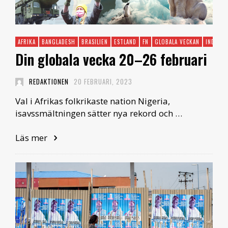
AFRIKA
BANGLADESH
BRASILIEN
ESTLAND
FN
GLOBALA VECKAN
INDIEN
Din globala vecka 20–26 februari
REDAKTIONEN
20 FEBRUARI, 2023
Val i Afrikas folkrikaste nation Nigeria,
isavssmältningen sätter nya rekord och …
Läs mer