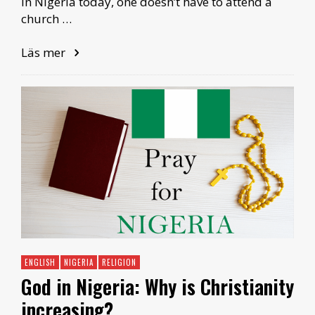
In Nigeria today, one doesn’t have to attend a
church …
Läs mer
ENGLISH
NIGERIA
RELIGION
God in Nigeria: Why is Christianity
increasing?