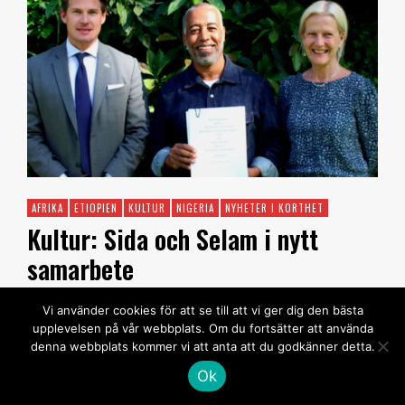
AFRIKA
ETIOPIEN
KULTUR
NIGERIA
NYHETER I KORTHET
Kultur: Sida och Selam i nytt
samarbete
FÖR DIG SOM ÄR PRENUMERANT
REDAKTIONEN
20
Vi använder cookies för att se till att vi ger dig den bästa
upplevelsen på vår webbplats. Om du fortsätter att använda
DECEMBER, 2022
denna webbplats kommer vi att anta att du godkänner detta.
Nu skriver Sida ett femårigt avtal med
Ok
kulturorganisationen Selam. Genom …