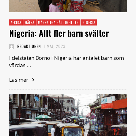
AFRIKA
HÄLSA
MÄNSKLIGA RÄTTIGHETER
NIGERIA
Nigeria: Allt fler barn svälter
REDAKTIONEN
1 MAJ, 2023
I delstaten Borno i Nigeria har antalet barn som
vårdas …
Läs mer