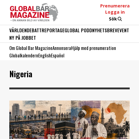
Prenumerera
Logga in
Sök
VÄRLDEN
DEBATT
REPORTAGE
GLOBAL PODD
NYHETSBREV
EVENT
NY PÅ JOBBET
Om Global Bar Magazine
Annonsera
Hjälp med prenumeration
Globalkalendern
English
Español
Nigeria