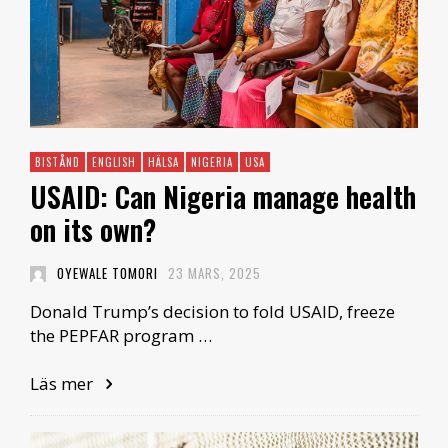
BISTÅND
ENGLISH
HÄLSA
NIGERIA
USA
USAID: Can Nigeria manage health
on its own?
OYEWALE TOMORI
23 MARS, 2025
Donald Trump’s decision to fold USAID, freeze
the PEPFAR program …
Läs mer