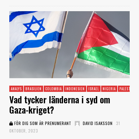
ANALYS
BRASILIEN
COLOMBIA
INDONESIEN
ISRAEL
NIGERIA
PALESTINA
Vad tycker länderna i syd om
Gaza-kriget?
FÖR DIG SOM ÄR PRENUMERANT
DAVID ISAKSSON
31
OKTOBER, 2023