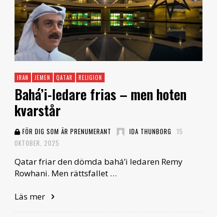
IRAN
JEMEN
QATAR
RELIGION
Bahá’i-ledare frias – men hoten
kvarstår
FÖR DIG SOM ÄR PRENUMERANT
IDA THUNBORG
15
OKTOBER, 2025
Qatar friar den dömda bahá’i ledaren Remy
Rowhani. Men rättsfallet …
Läs mer