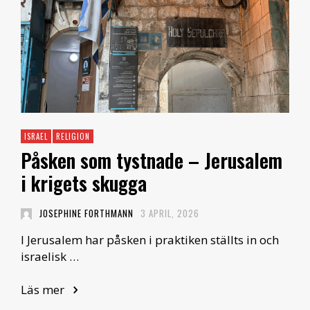
ISRAEL
RELIGION
Påsken som tystnade – Jerusalem
i krigets skugga
JOSEPHINE FORTHMANN
3 APRIL, 2026
I Jerusalem har påsken i praktiken ställts in och
israelisk …
Läs mer