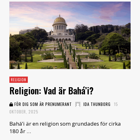
RELIGION
Religion: Vad är Bahá’i?
FÖR DIG SOM ÄR PRENUMERANT
IDA THUNBORG
15
OKTOBER, 2025
Bahá’i är en religion som grundades för cirka
180 år …