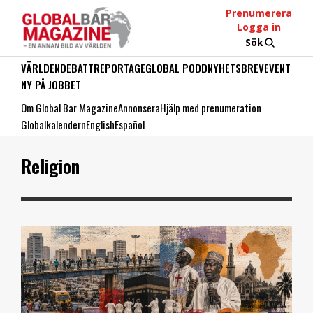
Prenumerera
Logga in
Sök
VÄRLDEN
DEBATT
REPORTAGE
GLOBAL PODD
NYHETSBREV
EVENT
NY PÅ JOBBET
Om Global Bar Magazine
Annonsera
Hjälp med prenumeration
Globalkalendern
English
Español
Religion