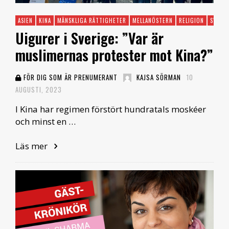
ASIEN
KINA
MÄNSKLIGA RÄTTIGHETER
MELLANÖSTERN
RELIGION
SVERI
Uigurer i Sverige: ”Var är
muslimernas protester mot Kina?”
FÖR DIG SOM ÄR PRENUMERANT
KAJSA SÖRMAN
10
AUGUSTI, 2023
I Kina har regimen förstört hundratals moskéer
och minst en …
Läs mer