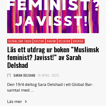
GLOBAL BAR TALKS
KULTUR
RASISM
RELIGION
SVERIGE
Läs ett utdrag ur boken ”Muslimsk
feminist? Javisst!” av Sarah
Delshad
SARAH DELSHAD
18 APRIL, 2023
Den 19/4 deltog Sara Delshad i ett Global Bar-
samtal med …
Läs mer