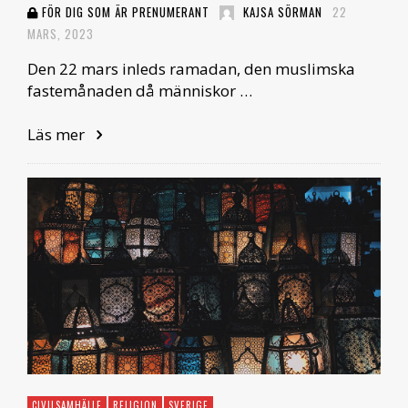
FÖR DIG SOM ÄR PRENUMERANT
KAJSA SÖRMAN
22
MARS, 2023
Den 22 mars inleds ramadan, den muslimska
fastemånaden då människor …
Läs mer
CIVILSAMHÄLLE
RELIGION
SVERIGE