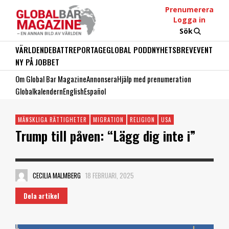
Prenumerera
Logga in
Sök
VÄRLDEN
DEBATT
REPORTAGE
GLOBAL PODD
NYHETSBREV
EVENT
NY PÅ JOBBET
Om Global Bar Magazine
Annonsera
Hjälp med prenumeration
Globalkalendern
English
Español
MÄNSKLIGA RÄTTIGHETER
MIGRATION
RELIGION
USA
Trump till påven: “Lägg dig inte i”
CECILIA MALMBERG
18 FEBRUARI, 2025
Dela artikel