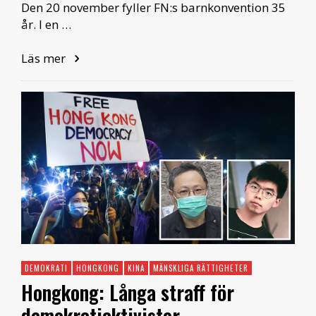
Den 20 november fyller FN:s barnkonvention 35
år. I en …
Läs mer
DEMOKRATI
HONGKONG
KINA
MÄNSKLIGA RÄTTIGHETER
Hongkong: Långa straff för
demokratiaktivister