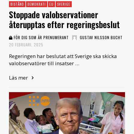
BISTÅND
DEMOKRATI
EU
SVERIGE
Stoppade valobservationer
återupptas efter regeringsbeslut
FÖR DIG SOM ÄR PRENUMERANT
GUSTAV NILSSON BUCHT
20 FEBRUARI, 2025
Regeringen har beslutat att Sverige ska skicka
valobservatörer till insatser …
Läs mer