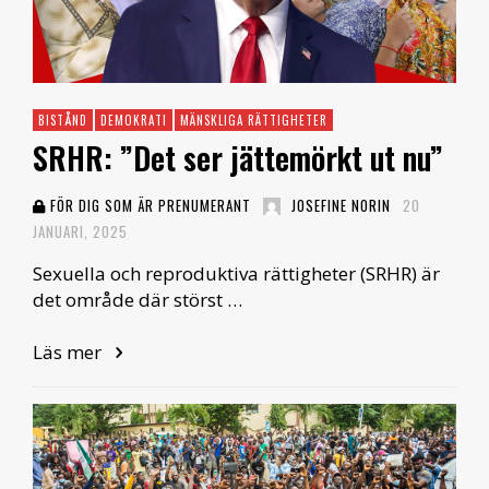
BISTÅND
DEMOKRATI
MÄNSKLIGA RÄTTIGHETER
SRHR: ”Det ser jättemörkt ut nu”
FÖR DIG SOM ÄR PRENUMERANT
JOSEFINE NORIN
20
JANUARI, 2025
Sexuella och reproduktiva rättigheter (SRHR) är
det område där störst …
Läs mer