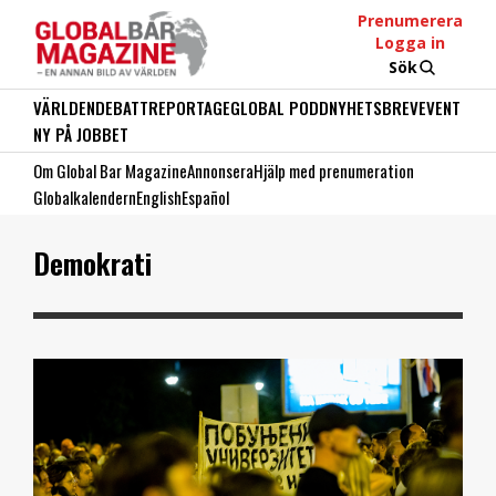
Prenumerera
Logga in
Sök
VÄRLDEN
DEBATT
REPORTAGE
GLOBAL PODD
NYHETSBREV
EVENT
NY PÅ JOBBET
Om Global Bar Magazine
Annonsera
Hjälp med prenumeration
Globalkalendern
English
Español
Demokrati