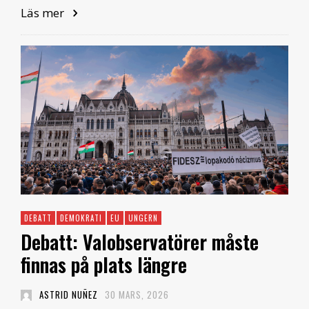
Läs mer
DEBATT
DEMOKRATI
EU
UNGERN
Debatt: Valobservatörer måste
finnas på plats längre
ASTRID NUÑEZ
30 MARS, 2026