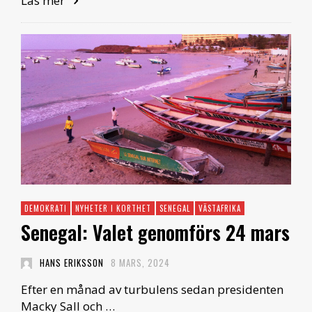
Läs mer
DEMOKRATI
NYHETER I KORTHET
SENEGAL
VÄSTAFRIKA
Senegal: Valet genomförs 24 mars
HANS ERIKSSON
8 MARS, 2024
Efter en månad av turbulens sedan presidenten
Macky Sall och …