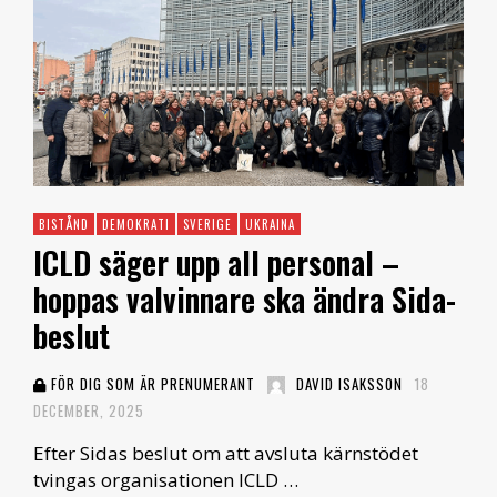
BISTÅND
DEMOKRATI
SVERIGE
UKRAINA
ICLD säger upp all personal –
hoppas valvinnare ska ändra Sida-
beslut
FÖR DIG SOM ÄR PRENUMERANT
DAVID ISAKSSON
18
DECEMBER, 2025
Efter Sidas beslut om att avsluta kärnstödet
tvingas organisationen ICLD …