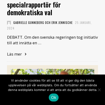
specialrapportör för
demokratiska val
GABRIELLE GUNNEBERG OCH ERIK JENNISCHE
25 JANUARI,
2024
DEBATT. Om den svenska regeringen tog initiativ
till att inrätta en …
Läs mer
Vi använder cookies för att se till att vi ger dig den bästa
upplevelsen på vår webbplats. Om du fortsätter att använda
denna webbplats kommer vi att anta att du godkänner detta.
Ok