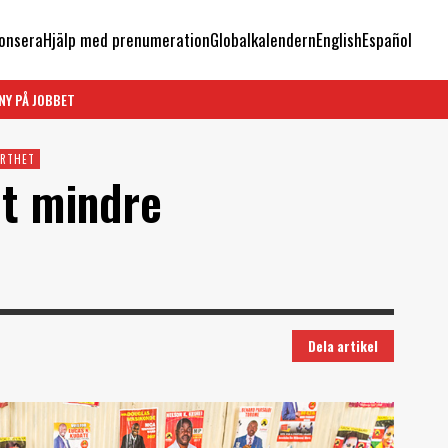
onsera
Hjälp med prenumeration
Globalkalendern
English
Español
NY PÅ JOBBET
ORTHET
lt mindre
Dela artikel