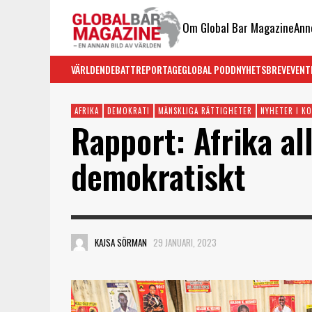
Om Global Bar Magazine
Ann
VÄRLDEN
DEBATT
REPORTAGE
GLOBAL PODD
NYHETSBREV
EVENT
AFRIKA
DEMOKRATI
MÄNSKLIGA RÄTTIGHETER
NYHETER I K
Rapport: Afrika al
demokratiskt
KAJSA SÖRMAN
29 JANUARI, 2023