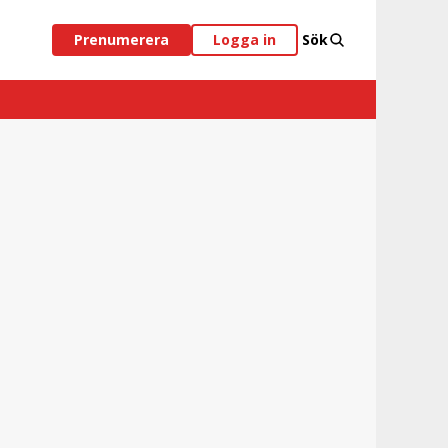
Prenumerera
Logga in
Sök