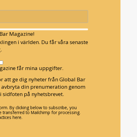
l Bar Magazine!
lingen i världen. Du får våra senaste
.
gazine får mina uppgifter.
r att ge dig nyheter från Global Bar
n avbryta din prenumeration genom
i sidfoten på nyhetsbrevet.
rm. By clicking below to subscribe, you
 transferred to Mailchimp for processing.
ctices here.