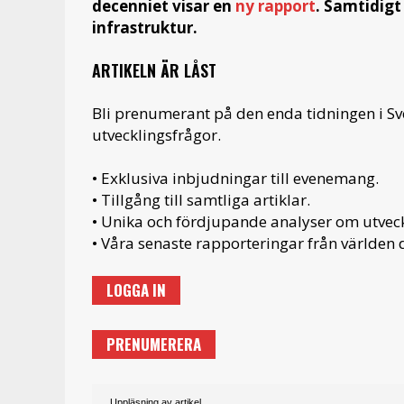
decenniet visar en
ny rapport
. Samtidigt
infrastruktur.
ARTIKELN ÄR LÅST
Bli prenumerant på den enda tidningen i S
utvecklingsfrågor.
• Exklusiva inbjudningar till evenemang.
• Tillgång till samtliga artiklar.
• Unika och fördjupande analyser om utveckl
• Våra senaste rapporteringar från världen d
LOGGA IN
PRENUMERERA
Uppläsning av artikel