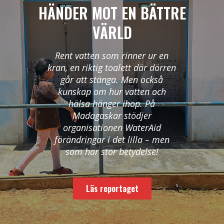
HÄNDER MOT EN BÄTTRE
VÄRLD
Rent vatten som rinner ur en
kran, en riktig toalett där dörren
går att stänga. Men också
kunskap om hur vatten och
hälsa hänger ihop. På
Madagaskar stödjer
organisationen WaterAid
förändringar i det lilla ­– men
som har stor betydelse!
Läs reportaget