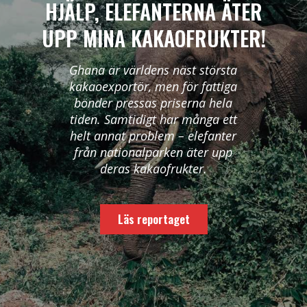
HJÄLP, ELEFANTERNA ÄTER
UPP MINA KAKAOFRUKTER!
Ghana är världens näst största
kakaoexportör, men för fattiga
bönder pressas priserna hela
tiden. Samtidigt har många ett
helt annat problem – elefanter
från nationalparken äter upp
deras kakaofrukter.
Läs reportaget