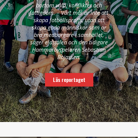
bortom våld, konflikter och
fattigdom. – Vårt mål är inte att
skapa fotbollsproffs, utan att
skapa goda människor som är
bra medborgare i samhället,
säger eldsjälen och den tidigare
Hammarbyspelaren Sebastian
Bojassen.
Läs reportaget