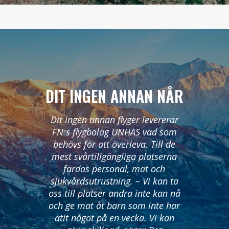
DIT INGEN ANNAN NÅR
Dit ingen annan flyger levererar
FN:s flygbolag UNHAS vad som
behövs för att överleva. Till de
mest svårtillgängliga platserna
färdas personal, mat och
sjukvårdsutrustning. – Vi kan ta
oss till platser andra inte kan nå
och ge mat åt barn som inte har
ätit något på en vecka. Vi kan