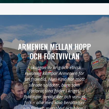
ARMENIEN MELLAN HOPP
OCH FÖRTVIVLAN
I skuggan av krig och etnisk
rensning kämpar Armenien för
sin framtid. Nuri Kino har mött
sårade soldater, barn som
förlorat sina fäder i kriget,
flyktingar, analytiker och vanligt
folk – alla med sina berättelser
om förlust, motstånd och hopp i