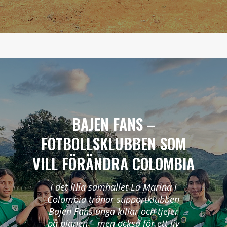
BAJEN FANS –
FOTBOLLSKLUBBEN SOM
VILL FÖRÄNDRA COLOMBIA
I det lilla samhället La Marina i
Colombia tränar supportklubben
Bajen Fans unga killar och tjejer
på planen – men också för ett liv