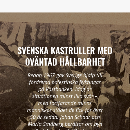
SVENSKA KASTRULLER MED
OVÄNTAD HÅLLBARHET
Redan 1967 gav Sverige hjälp till
fördrivna palestinska flyktingar
på Västbanken. Idag är
situationen minst lika svår –
men fortfarande minns
människor stödet de fick för över
50 år sedan. Johan Schaar och
Maria Småberg berättar om byn