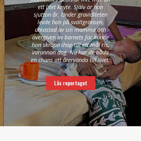
ett litet knyte. Själv är hon
sjutton år. Under graviditeten
levde hon på svältgränsen,
utkastad av sin mamma och
övergiven av barnets far kunde
hon skrapa ihop till ett mål ris,
varannan dag. Nu har de båda
en chans att återvända till livet.
Läs reportaget