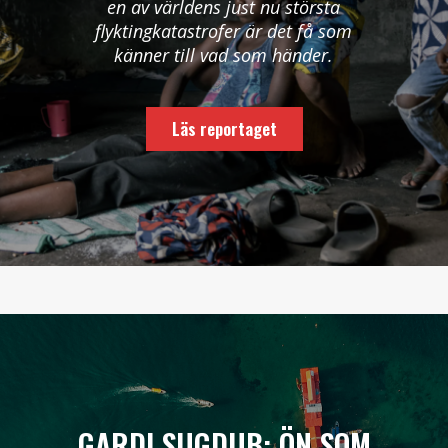
en av världens just nu största
flyktingkatastrofer är det få som
känner till vad som händer.
Läs reportaget
GARDI SUGDUB: ÖN SOM