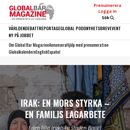
Prenumerera
Logga in
Sök
VÄRLDEN
DEBATT
REPORTAGE
GLOBAL PODD
NYHETSBREV
EVENT
NY PÅ JOBBET
Om Global Bar Magazine
Annonsera
Hjälp med prenumeration
Globalkalendern
English
Español
IRAK: EN MORS STYRKA –
EN FAMILJS LAGARBETE
I den lilla irakiska staden Baiji i