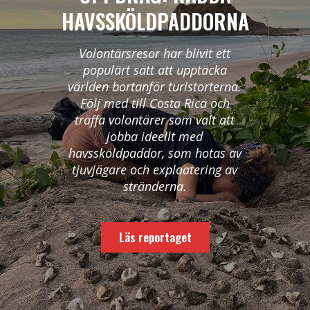
HAVSSKÖLDPADDORNA
Volontärsresor har blivit ett
populärt sätt att upptäcka
världen bortanför turistorterna.
Följ med till Costa Rica och
träffa volontärer som valt att
jobba ideellt med
havssköldpaddor, som hotas av
tjuvjägare och exploatering av
stränderna.
Läs reportaget