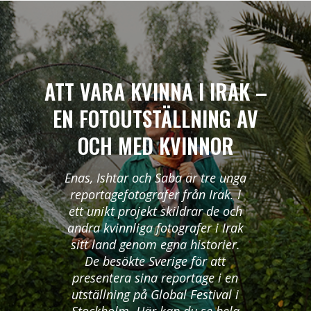
ATT VARA KVINNA I IRAK –
EN FOTOUTSTÄLLNING AV
OCH MED KVINNOR
Enas, Ishtar och Saba är tre unga
reportagefotografer från Irak. I
ett unikt projekt skildrar de och
andra kvinnliga fotografer i Irak
sitt land genom egna historier.
De besökte Sverige för att
presentera sina reportage i en
utställning på Global Festival i