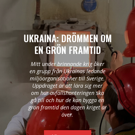
UKRAINA: DRÖMMEN OM
EN GRÖN FRAMTID
Mitt under brinnande krig åker
en grupp från Ukrainas ledande
miljöorganisationer till Sverige.
Uppdraget är att lära sig mer
om hur avfallshanteringen ska
gå till och hur de kan bygga en
grön framtid den dagen kriget är
över.