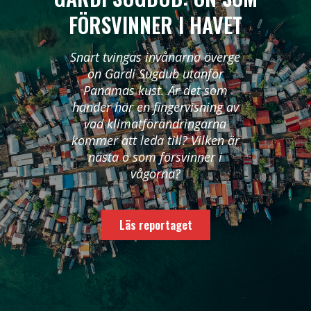
FÖRSVINNER I HAVET
Snart tvingas invånarna överge
ön Gardi Sugdub utanför
Panamas kust. Är det som
händer här en fingervisning av
vad klimatförändringarna
kommer att leda till? Vilken är
nästa ö som försvinner i
vågorna?
Läs reportaget