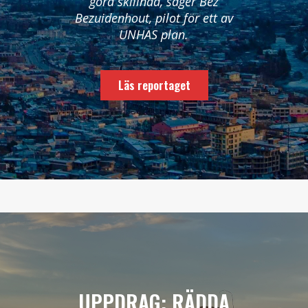
göra skillnad, säger Bez
Bezuidenhout, pilot för ett av
UNHAS plan.
Läs reportaget
UPPDRAG: RÄDDA