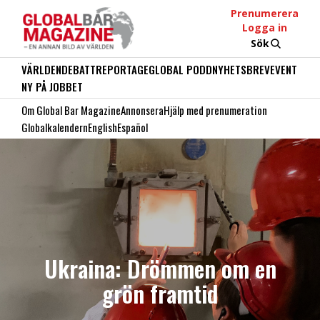
Prenumerera
Logga in
Sök
VÄRLDEN
DEBATT
REPORTAGE
GLOBAL PODD
NYHETSBREV
EVENT
NY PÅ JOBBET
Om Global Bar Magazine
Annonsera
Hjälp med prenumeration
Globalkalendern
English
Español
Ukraina: Drömmen om en
grön framtid