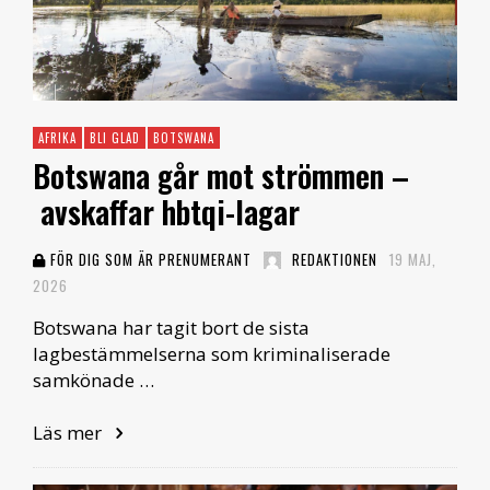
AFRIKA
BLI GLAD
BOTSWANA
Botswana går mot strömmen –
avskaffar hbtqi-lagar
FÖR DIG SOM ÄR PRENUMERANT
REDAKTIONEN
19 MAJ,
2026
Botswana har tagit bort de sista
lagbestämmelserna som kriminaliserade
samkönade …
Läs mer