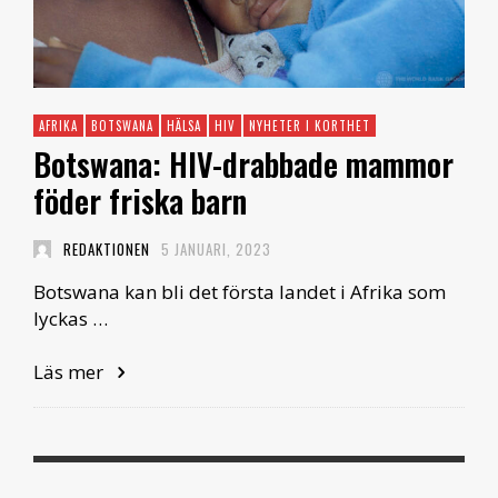
AFRIKA
BOTSWANA
HÄLSA
HIV
NYHETER I KORTHET
Botswana: HIV-drabbade mammor
föder friska barn
REDAKTIONEN
5 JANUARI, 2023
Botswana kan bli det första landet i Afrika som
lyckas …
Läs mer