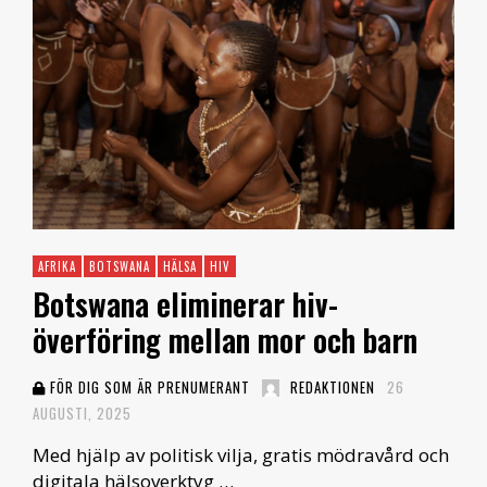
AFRIKA
BOTSWANA
HÄLSA
HIV
Botswana eliminerar hiv-
överföring mellan mor och barn
FÖR DIG SOM ÄR PRENUMERANT
REDAKTIONEN
26
AUGUSTI, 2025
Med hjälp av politisk vilja, gratis mödravård och
digitala hälsoverktyg …