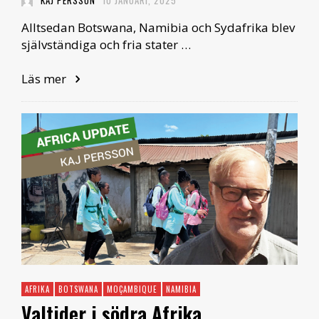
KAJ PERSSON
10 JANUARI, 2025
Alltsedan Botswana, Namibia och Sydafrika blev
självständiga och fria stater …
Läs mer
AFRIKA
BOTSWANA
MOÇAMBIQUE
NAMIBIA
Valtider i södra Afrika