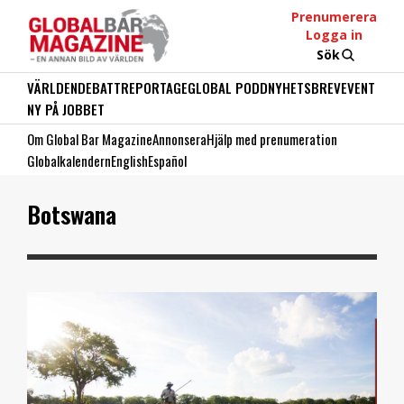
Prenumerera
Logga in
Sök
VÄRLDEN
DEBATT
REPORTAGE
GLOBAL PODD
NYHETSBREV
EVENT
NY PÅ JOBBET
Om Global Bar Magazine
Annonsera
Hjälp med prenumeration
Globalkalendern
English
Español
Botswana