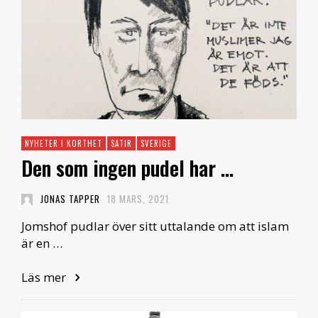
NYHETER I KORTHET
SATIR
SVERIGE
Den som ingen pudel har …
JONAS TAPPER
18 MARS, 2021
Jomshof pudlar över sitt uttalande om att islam
är en …
Läs mer