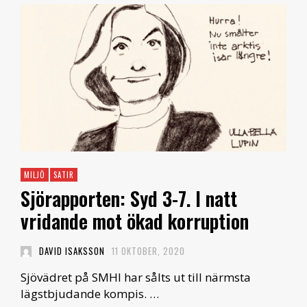
MILJÖ
SATIR
Sjörapporten: Syd 3-7. I natt
vridande mot ökad korruption
DAVID ISAKSSON
11 OKTOBER, 2020
Sjövädret på SMHI har sålts ut till närmsta
lägstbjudande kompis. …