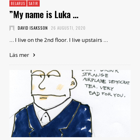
BELARUS
SATIR
”My name is Luka …
DAVID ISAKSSON
26 AUGUSTI, 2020
… I live on the 2nd floor. I live upstairs …
Läs mer