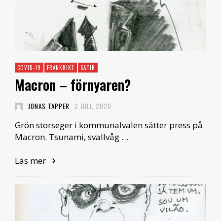
COVID-19
FRANKRIKE
SATIR
Macron – förnyaren?
JONAS TAPPER
2 JULI, 2020
Grön storseger i kommunalvalen sätter press på
Macron. Tsunami, svallvåg …
Läs mer