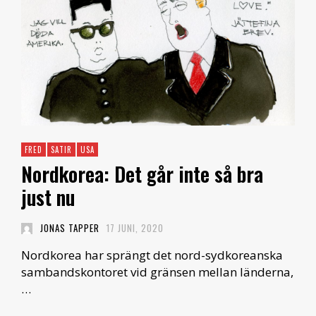
FRED
SATIR
USA
Nordkorea: Det går inte så bra
just nu
JONAS TAPPER
17 JUNI, 2020
Nordkorea har sprängt det nord-sydkoreanska
sambandskontoret vid gränsen mellan länderna,
…