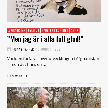
AFGHANISTAN
BELARUS
NYHETER I KORTHET
SATIR
”Men jag är i alla fall glad!”
JONAS TAPPER
16 AUGUSTI, 2021
Världen förfäras över utvecklingen i Afghanistan
– men det finns en …
Läs mer