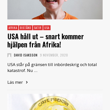
AFRIKA
BISTÅND
SATIR
USA
USA håll ut – snart kommer
hjälpen från Afrika!
DAVID ISAKSSON
9 NOVEMBER, 2020
USA står på gränsen till inbördeskrig och total
katastrof. Nu …
Läs mer