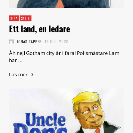
KINA
SATIR
Ett land, en ledare
JONAS TAPPER
12 JULI, 2020
Åh nej! Gotham city är i fara! Polismästare Lam
har …
Läs mer