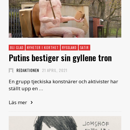
BLI GLAD
NYHETER I KORTHET
RYSSLAND
SATIR
Putins bestiger sin gyllene tron
REDAKTIONEN
21 APRIL, 2021
En grupp tjeckiska konstnärer och aktivister har
ställt upp en …
Läs mer