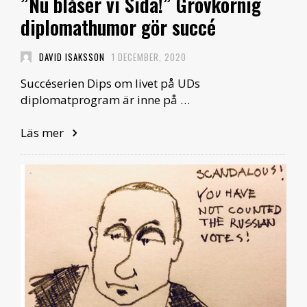
”Nu blåser vi Sida!” Grovkornig
diplomathumor gör succé
DAVID ISAKSSON
1 DECEMBER, 2020
Succéserien Dips om livet på UDs
diplomatprogram är inne på …
Läs mer