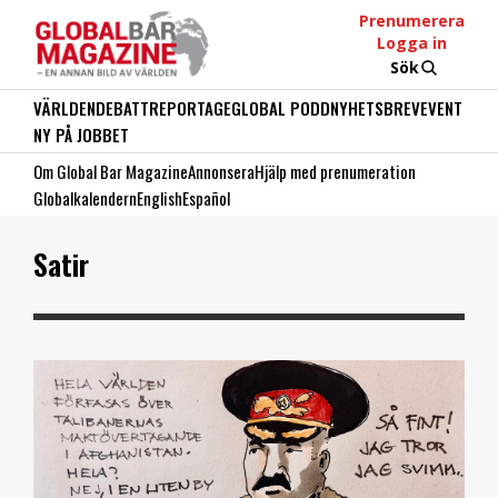
Prenumerera
Logga in
Sök
VÄRLDEN
DEBATT
REPORTAGE
GLOBAL PODD
NYHETSBREV
EVENT
NY PÅ JOBBET
Om Global Bar Magazine
Annonsera
Hjälp med prenumeration
Globalkalendern
English
Español
Satir