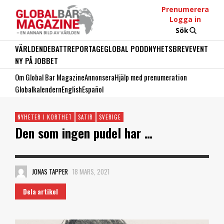
Prenumerera
Logga in
Sök
VÄRLDEN
DEBATT
REPORTAGE
GLOBAL PODD
NYHETSBREV
EVENT
NY PÅ JOBBET
Om Global Bar Magazine
Annonsera
Hjälp med prenumeration
Globalkalendern
English
Español
NYHETER I KORTHET
SATIR
SVERIGE
Den som ingen pudel har …
JONAS TAPPER
18 MARS, 2021
Dela artikel