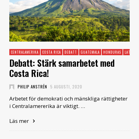
CENTRALAMERIKA
COSTA RICA
DEBATT
GUATEMALA
HONDURAS
LATINAM
Debatt: Stärk samarbetet med
Costa Rica!
PHILIP ANSTRÉN
5 AUGUSTI, 2020
Arbetet för demokrati och mänskliga rättigheter
i Centralamererika är viktigt. …
Läs mer