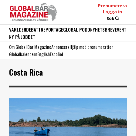
Prenumerera
Logga in
Sök
VÄRLDEN
DEBATT
REPORTAGE
GLOBAL PODD
NYHETSBREV
EVENT
NY PÅ JOBBET
Om Global Bar Magazine
Annonsera
Hjälp med prenumeration
Globalkalendern
English
Español
Costa Rica