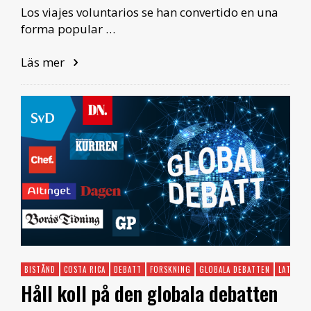
Los viajes voluntarios se han convertido en una
forma popular …
Läs mer
BISTÅND
COSTA RICA
DEBATT
FORSKNING
GLOBALA DEBATTEN
LATINAM
Håll koll på den globala debatten