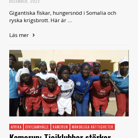
DECEMBER, 2022
Gigantiska fiskar, hungersnöd i Somalia och
ryska krigsbrott. Här är …
Läs mer
AFRIKA
CIVILSAMHÄLLE
KAMERUN
MÄNSKLIGA RÄTTIGHETER
Kamerun: Tjejklubbar stärker