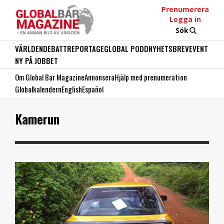
Prenumerera
Logga in
Sök
VÄRLDEN
DEBATT
REPORTAGE
GLOBAL PODD
NYHETSBREV
EVENT
NY PÅ JOBBET
Om Global Bar Magazine
Annonsera
Hjälp med prenumeration
Globalkalendern
English
Español
Kamerun