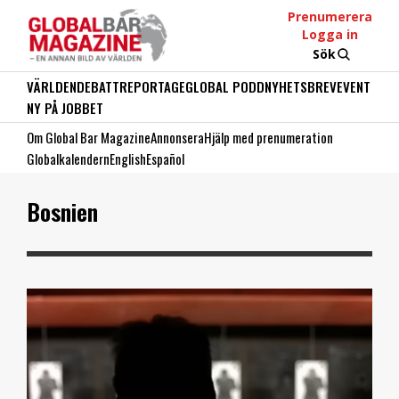
Prenumerera
Logga in
Sök
VÄRLDEN
DEBATT
REPORTAGE
GLOBAL PODD
NYHETSBREV
EVENT
NY PÅ JOBBET
Om Global Bar Magazine
Annonsera
Hjälp med prenumeration
Globalkalendern
English
Español
Bosnien