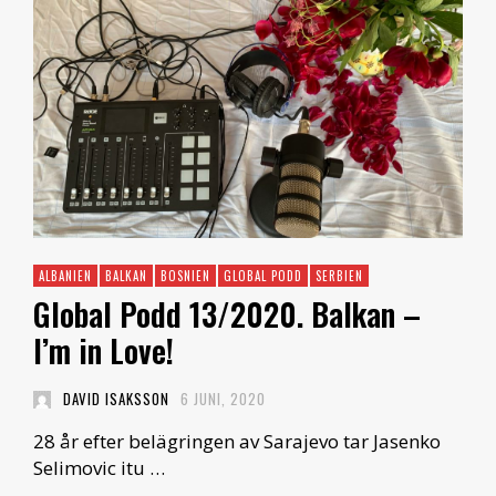
ALBANIEN
BALKAN
BOSNIEN
GLOBAL PODD
SERBIEN
Global Podd 13/2020. Balkan –
I’m in Love!
DAVID ISAKSSON
6 JUNI, 2020
28 år efter belägringen av Sarajevo tar Jasenko
Selimovic itu …