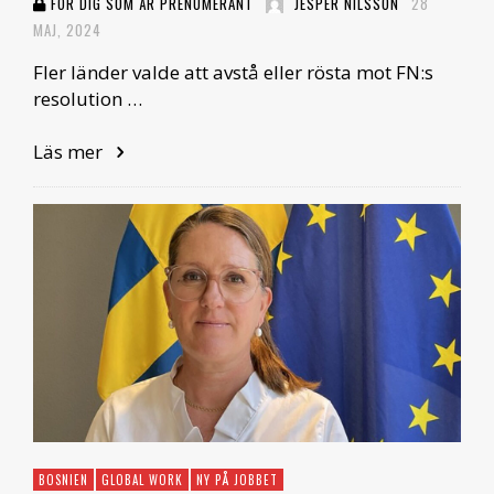
FÖR DIG SOM ÄR PRENUMERANT
JESPER NILSSON
28
MAJ, 2024
Fler länder valde att avstå eller rösta mot FN:s
resolution …
Läs mer
BOSNIEN
GLOBAL WORK
NY PÅ JOBBET