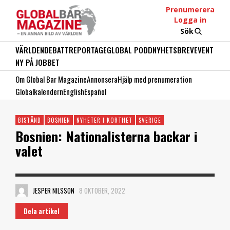
Prenumerera
Logga in
Sök
VÄRLDEN
DEBATT
REPORTAGE
GLOBAL PODD
NYHETSBREV
EVENT
NY PÅ JOBBET
Om Global Bar Magazine
Annonsera
Hjälp med prenumeration
Globalkalendern
English
Español
BISTÅND
BOSNIEN
NYHETER I KORTHET
SVERIGE
Bosnien: Nationalisterna backar i
valet
JESPER NILSSON
8 OKTOBER, 2022
Dela artikel