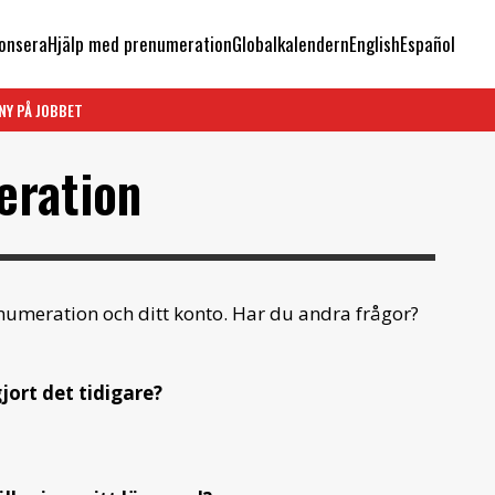
onsera
Hjälp med prenumeration
Globalkalendern
English
Español
NY PÅ JOBBET
eration
enumeration och ditt konto. Har du andra frågor?
jort det tidigare?