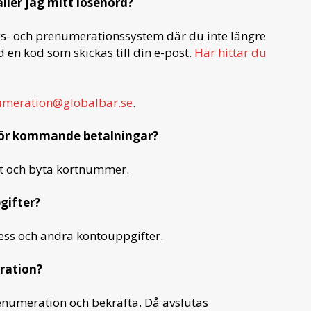
ller jag mitt lösenord?
gs- och prenumerationssystem där du inte längre
 en kod som skickas till din e-post.
Här hittar du
umeration@globalbar.se
.
nför kommande betalningar?
t och byta kortnummer.
gifter?
ss och andra kontouppgifter.
ration?
renumeration och bekräfta. Då avslutas