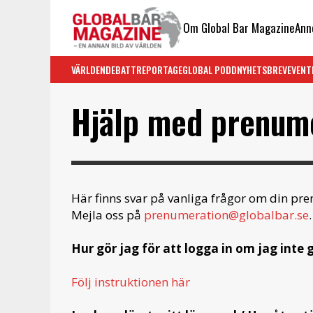
Om Global Bar Magazine
Ann
VÄRLDEN
DEBATT
REPORTAGE
GLOBAL PODD
NYHETSBREV
EVENT
Hjälp med prenum
Här finns svar på vanliga frågor om din pr
Mejla oss på
prenumeration@globalbar.se
.
Hur gör jag för att logga in om jag inte g
Följ instruktionen här