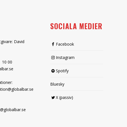
SOCIALA MEDIER
tgivare: David
Facebook
Instagram
1 10 00
lbar.se
Spotify
tioner:
Bluesky
tion@globalbar.se
X (passiv)
@globalbar.se