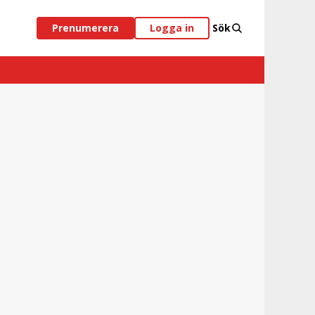
Prenumerera
Logga in
Sök