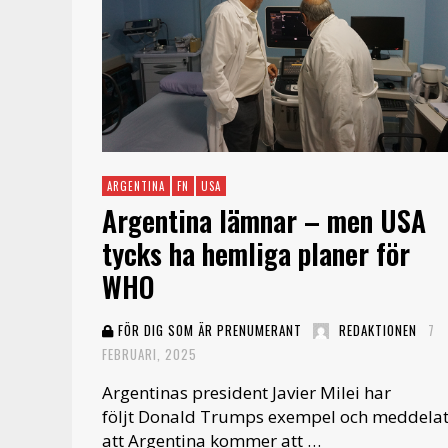
ARGENTINA
FN
USA
Argentina lämnar – men USA
tycks ha hemliga planer för
WHO
FÖR DIG SOM ÄR PRENUMERANT
REDAKTIONEN
7
FEBRUARI, 2025
Argentinas president Javier Milei har
följt Donald Trumps exempel och meddela
att Argentina kommer att …