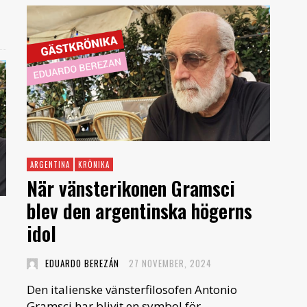
ARGENTINA
KRÖNIKA
När vänsterikonen Gramsci
blev den argentinska högerns
idol
EDUARDO BEREZÁN
27 NOVEMBER, 2024
Den italienske vänsterfilosofen Antonio
Gramsci har blivit en symbol för …