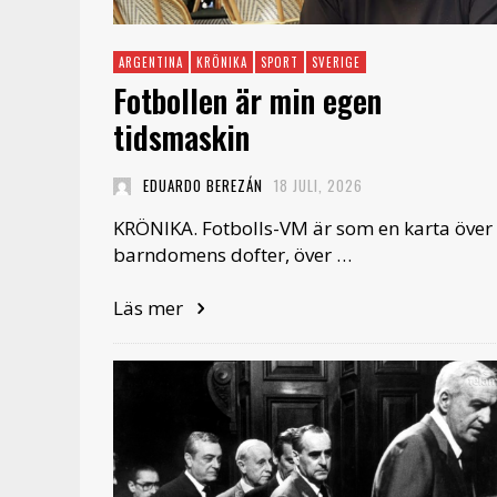
ARGENTINA
KRÖNIKA
SPORT
SVERIGE
Fotbollen är min egen
tidsmaskin
EDUARDO BEREZÁN
18 JULI, 2026
KRÖNIKA. Fotbolls-VM är som en karta över
barndomens dofter, över …
Läs mer