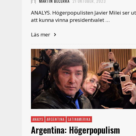
MARTÍN BECERRA
21 OKTOBER, 2023
ANALYS. Högerpopulisten Javier Milei ser ut
att kunna vinna presidentvalet …
Läs mer
ANALYS
ARGENTINA
LATINAMERIKA
Argentina: Högerpopulism