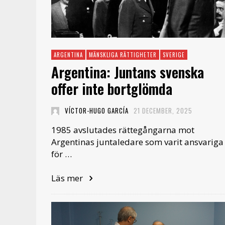
ARGENTINA
MÄNSKLIGA RÄTTIGHETER
SVERIGE
Argentina: Juntans svenska
offer inte bortglömda
VÍCTOR-HUGO GARCÍA
21 DECEMBER, 2025
1985 avslutades rättegångarna mot
Argentinas juntaledare som varit ansvariga
för …
Läs mer