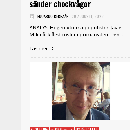
sänder chockvågor
EDUARDO BEREZÁN
30 AUGUSTI, 2023
ANALYS. Högerextrema populisten Javier
Milei fick flest röster i primärvalen. Den …
Läs mer
ARGENTINA
GLOBAL WORK
NY PÅ JOBBET