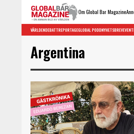
Om Global Bar Magazine
Ann
VÄRLDEN
DEBATT
REPORTAGE
GLOBAL PODD
NYHETSBREV
EVENT
Argentina