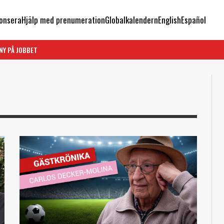
onsera
Hjälp med prenumeration
Globalkalendern
English
Español
NY PÅ JOBBET