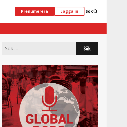
Prenumerera
Logga in
Sök
Search
for: