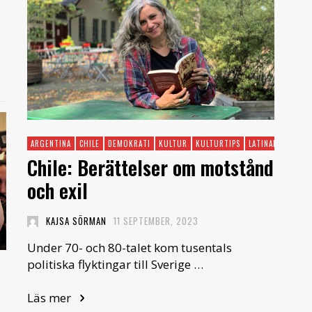
ARGENTINA
CHILE
DEMOKRATI
KULTUR
KULTURTIPS
LATINAMERIKA
Chile: Berättelser om motstånd
och exil
KAJSA SÖRMAN
11 SEPTEMBER, 2023
Under 70- och 80-talet kom tusentals
politiska flyktingar till Sverige …
Läs mer