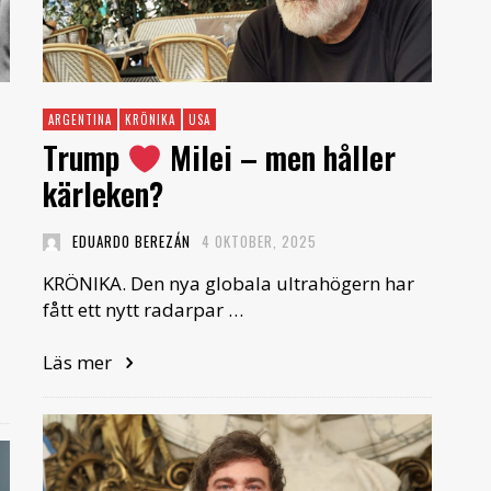
ARGENTINA
KRÖNIKA
USA
Trump
Milei – men håller
kärleken?
EDUARDO BEREZÁN
4 OKTOBER, 2025
KRÖNIKA. Den nya globala ultrahögern har
fått ett nytt radarpar …
Läs mer