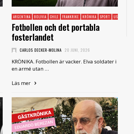
ARGENTINA
BOLIVIA
CHILE
FRANKRIKE
KRÖNIKA
SPORT
USA
Fotbollen och det portabla
fosterlandet
CARLOS DECKER-MOLINA
20 JUNI, 2026
KRÖNIKA. Fotbollen är vacker. Elva soldater i
en armé utan …
Läs mer