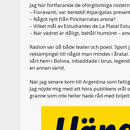
Jag hör fortfarande de oförglömliga röstern
– Fioravanti, var beredd! Alpargatas presen
– Något nytt från Pincharratas arena?
– Vilket mål av Estudiantes de La Plata! Es
– När vädret är dåligt, behåll humöret – anv
Radion var då både teater och poesi. Sport j
reklamjingel till något man mindes i årata
vårt hem i Bolivia, inbäddade i brus, lege
en annan värld.
När jag senare kom till Argentina som fattig
Jag nöjde mig med att höra publikens vrål
granne som inte heller hade råd med biljett