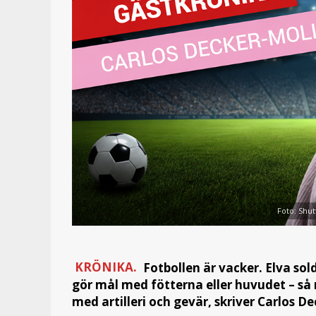
Foto: Shut
KRÖNIKA.
Fotbollen är vacker. Elva so
gör mål med fötterna eller huvudet – s
med artilleri och gevär, skriver Carlos D