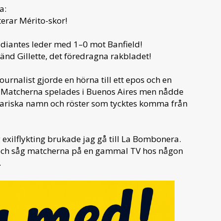
a:
terar Mérito-skor!
tudiantes leder med 1–0 mot Banfield!
änd Gillette, det föredragna rakbladet!
ournalist gjorde en hörna till ett epos och en
l. Matcherna spelades i Buenos Aires men nådde
ndariska namn och röster som tycktes komma från
 exilflykting brukade jag gå till La Bombonera.
 och såg matcherna på en gammal TV hos någon
.