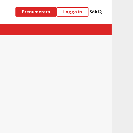
Prenumerera
Logga in
Sök