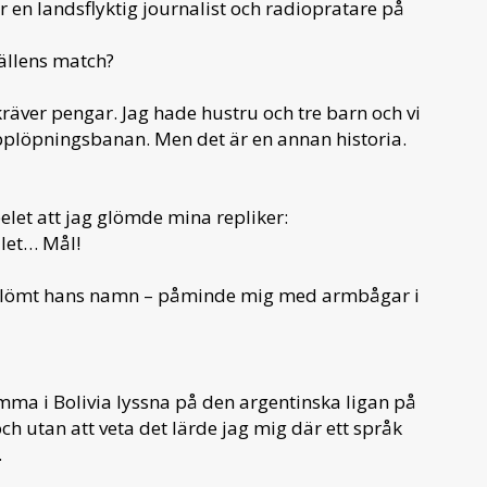
r en landsflyktig journalist och radiopratare på
ällens match?
 kräver pengar. Jag hade hustru och tre barn och vi
kapplöpningsbanan. Men det är en annan historia.
let att jag glömde mina repliker:
dlet… Mål!
 glömt hans namn – påminde mig med armbågar i
mma i Bolivia lyssna på den argentinska ligan på
ch utan att veta det lärde jag mig där ett språk
.