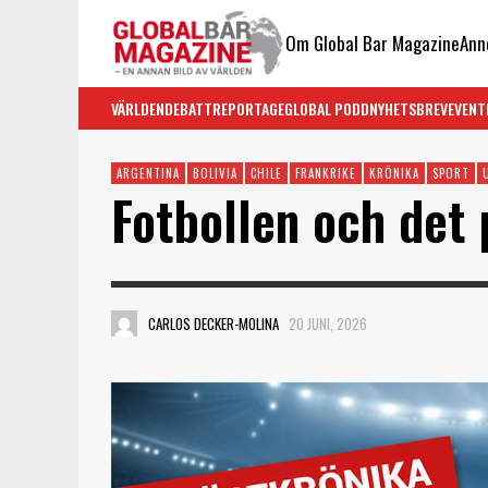
Om Global Bar Magazine
Ann
VÄRLDEN
DEBATT
REPORTAGE
GLOBAL PODD
NYHETSBREV
EVENT
ARGENTINA
BOLIVIA
CHILE
FRANKRIKE
KRÖNIKA
SPORT
Fotbollen och det 
CARLOS DECKER-MOLINA
20 JUNI, 2026