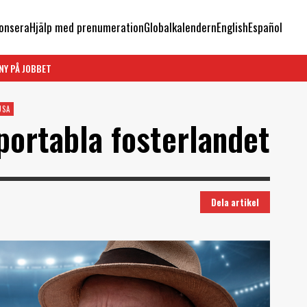
onsera
Hjälp med prenumeration
Globalkalendern
English
Español
NY PÅ JOBBET
USA
portabla fosterlandet
Dela artikel