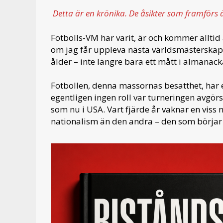
Detta är en krönika. De åsikter som framförs 
Fotbolls-VM har varit, är och kommer alltid 
om jag får uppleva nästa världsmästerskap. D
ålder – inte längre bara ett mått i almanacka
Fotbollen, denna massornas besatthet, har 
egentligen ingen roll var turneringen avgörs:
som nu i USA. Vart fjärde år vaknar en viss n
nationalism än den andra – den som börjar 