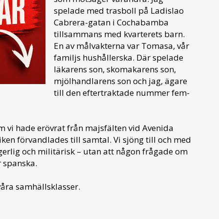
spelade med trasboll på Ladislao
Cabrera-gatan i Cochabamba
tillsammans med kvarterets barn.
En av målvakterna var Tomasa, vår
familjs hushållerska. Där spelade
läkarens son, skomakarens son,
mjölhandlarens son och jag, ägare
till den eftertraktade nummer fem-
som vi hade erövrat från majsfälten vid Avenida
iken förvandlades till samtal. Vi sjöng till och med
gerlig och militärisk – utan att någon frågade om
r spanska.
åra samhällsklasser.