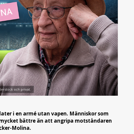
terstock och privat.
ldater i en armé utan vapen. Människor som
å mycket bättre än att angripa motståndaren
ecker-Molina.