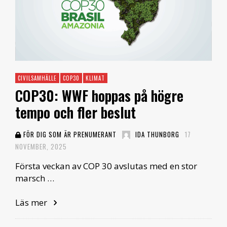
CIVILSAMHÄLLE
COP30
KLIMAT
COP30: WWF hoppas på högre
tempo och fler beslut
FÖR DIG SOM ÄR PRENUMERANT
IDA THUNBORG
17
NOVEMBER, 2025
Första veckan av COP 30 avslutas med en stor
marsch …
Läs mer