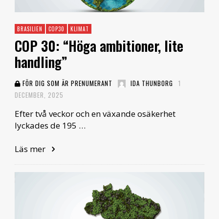
BRASILIEN
COP30
KLIMAT
COP 30: “Höga ambitioner, lite
handling”
FÖR DIG SOM ÄR PRENUMERANT
IDA THUNBORG
1
DECEMBER, 2025
Efter två veckor och en växande osäkerhet
lyckades de 195 …
Läs mer