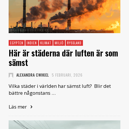
EGYPTEN
INDIEN
KLIMAT
MILJÖ
RYSSLAND
Här är städerna där luften är som
sämst
ALEXANDRA CWIKIEL
5 FEBRUARI, 2026
Vilka städer i världen har sämst luft? Blir det
bättre någonstans …
Läs mer