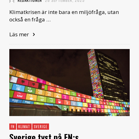
REDAKTIONEN
28 SEPTEMBER, 2025
Klimatkrisen är inte bara en miljöfråga, utan
också en fråga …
Läs mer
FN
KLIMAT
SVERIGE
Sverige tyst på FN:s