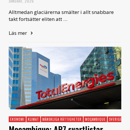
JANUARI, 2026
Alltmedan glaciärerna smälter i allt snabbare
takt fortsätter eliten att …
Läs mer
EKONOMI
KLIMAT
MÄNSKLIGA RÄTTIGHETER
MOÇAMBIQUE
SVERIGE
Moçambique: AP7 svartlistar