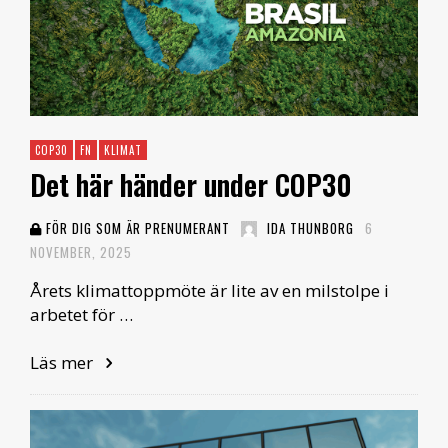
COP30
FN
KLIMAT
Det här händer under COP30
FÖR DIG SOM ÄR PRENUMERANT
IDA THUNBORG
6
NOVEMBER, 2025
Årets klimattoppmöte är lite av en milstolpe i
arbetet för …
Läs mer