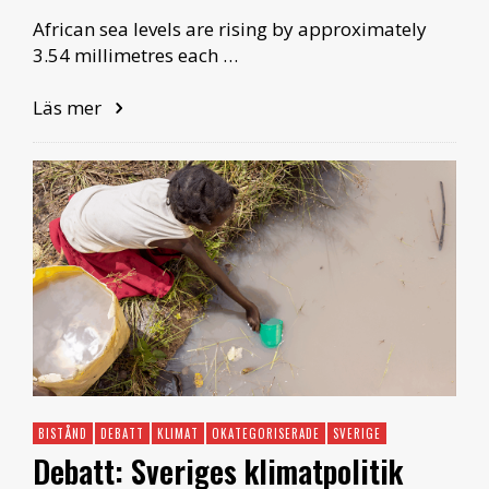
African sea levels are rising by approximately
3.54 millimetres each …
Läs mer
BISTÅND
DEBATT
KLIMAT
OKATEGORISERADE
SVERIGE
Debatt: Sveriges klimatpolitik