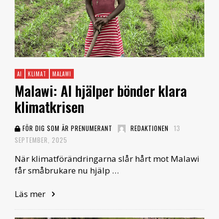
AI
KLIMAT
MALAWI
Malawi: AI hjälper bönder klara
klimatkrisen
FÖR DIG SOM ÄR PRENUMERANT
REDAKTIONEN
13
SEPTEMBER, 2025
När klimatförändringarna slår hårt mot Malawi
får småbrukare nu hjälp …
Läs mer