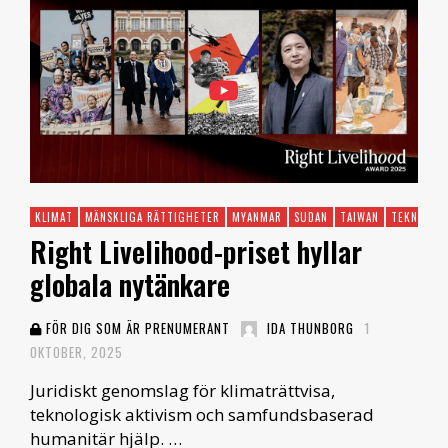
KLIMAT
MÄNSKLIGA RÄTTIGHETER
MYANMAR
SUDAN
TAIWAN
TEKNIK
Right Livelihood-priset hyllar
globala nytänkare
FÖR DIG SOM ÄR PRENUMERANT
IDA THUNBORG
1
OKTOBER, 2025
Juridiskt genomslag för klimaträttvisa,
teknologisk aktivism och samfundsbaserad
humanitär hjälp. …