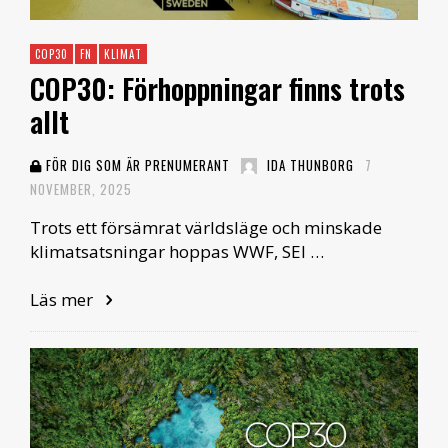
COP30
FN
KLIMAT
COP30: Förhoppningar finns trots
allt
FÖR DIG SOM ÄR PRENUMERANT
IDA THUNBORG
7
NOVEMBER, 2025
Trots ett försämrat världsläge och minskade
klimatsatsningar hoppas WWF, SEI …
Läs mer