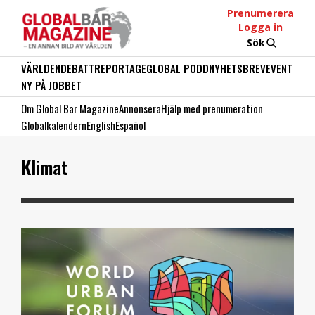
Prenumerera
Logga in
Sök
VÄRLDEN
DEBATT
REPORTAGE
GLOBAL PODD
NYHETSBREV
EVENT
NY PÅ JOBBET
Om Global Bar Magazine
Annonsera
Hjälp med prenumeration
Globalkalendern
English
Español
Klimat