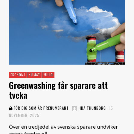
EKONOMI
KLIMAT
MILJÖ
Greenwashing får sparare att
tveka
FÖR DIG SOM ÄR PRENUMERANT
IDA THUNBORG
15
NOVEMBER, 2025
Över en tredjedel av svenska sparare undviker
gröna fonder på …