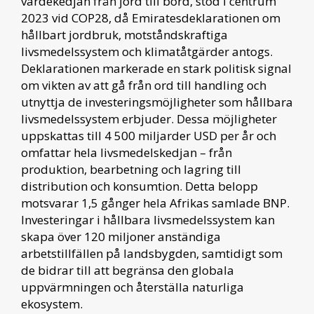
värdekedjan från jord till bord, stod i centrum
2023 vid COP28, då Emiratesdeklarationen om
hållbart jordbruk, motståndskraftiga
livsmedelssystem och klimatåtgärder antogs.
Deklarationen markerade en stark politisk signal
om vikten av att gå från ord till handling och
utnyttja de investeringsmöjligheter som hållbara
livsmedelssystem erbjuder. Dessa möjligheter
uppskattas till 4 500 miljarder USD per år och
omfattar hela livsmedelskedjan – från
produktion, bearbetning och lagring till
distribution och konsumtion. Detta belopp
motsvarar 1,5 gånger hela Afrikas samlade BNP.
Investeringar i hållbara livsmedelssystem kan
skapa över 120 miljoner anständiga
arbetstillfällen på landsbygden, samtidigt som
de bidrar till att begränsa den globala
uppvärmningen och återställa naturliga
ekosystem.