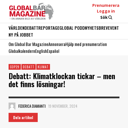
Prenumerera
Logga in
Sök
VÄRLDEN
DEBATT
REPORTAGE
GLOBAL PODD
NYHETSBREV
EVENT
NY PÅ JOBBET
Om Global Bar Magazine
Annonsera
Hjälp med prenumeration
Globalkalendern
English
Español
COP29
DEBATT
KLIMAT
Debatt: Klimatklockan tickar – men
det finns lösningar!
FEDERICA DIAMANTI
19 NOVEMBER, 2024
Dela artikel