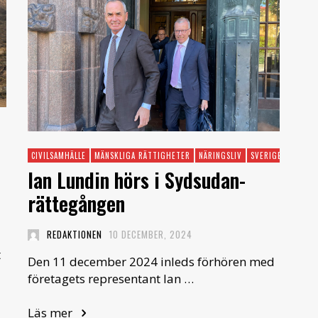
CIVILSAMHÄLLE
MÄNSKLIGA RÄTTIGHETER
NÄRINGSLIV
SVERIGE
SYDSU
Ian Lundin hörs i Sydsudan-
rättegången
REDAKTIONEN
10 DECEMBER, 2024
t
Den 11 december 2024 inleds förhören med
företagets representant Ian …
Läs mer