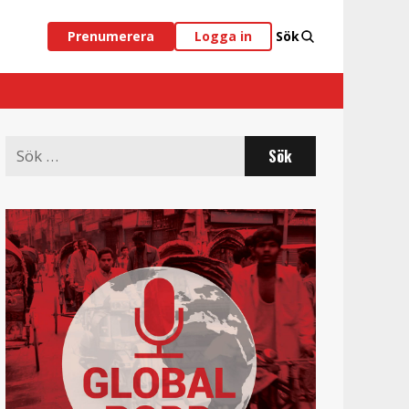
Prenumerera
Logga in
Sök
Search
for: