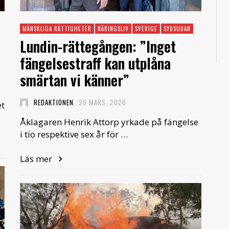
MÄNSKLIGA RÄTTIGHETER
NÄRINGSLIV
SVERIGE
SYDSUDAN
Lundin-rättegången: ”Inget
fängelsestraff kan utplåna
smärtan vi känner”
REDAKTIONEN
26 MARS, 2026
et
Åklagaren Henrik Attorp yrkade på fängelse
i tio respektive sex år för …
Läs mer