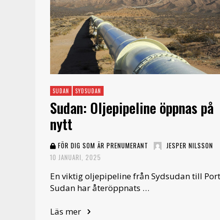
SUDAN
SYDSUDAN
Sudan: Oljepipeline öppnas på
nytt
FÖR DIG SOM ÄR PRENUMERANT
JESPER NILSSON
10 JANUARI, 2025
En viktig oljepipeline från Sydsudan till Por
Sudan har återöppnats …
Läs mer