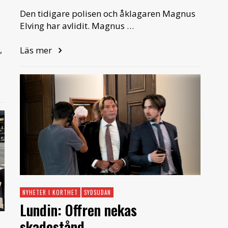
Den tidigare polisen och åklagaren Magnus
Elving har avlidit. Magnus …
,
Läs mer
NYHETER I KORTHET
SYDSUDAN
Lundin: Offren nekas
skadestånd