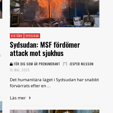
BISTÅND
SYDSUDAN
Sydsudan: MSF fördömer
attack mot sjukhus
5
FÖR DIG SOM ÄR PRENUMERANT
JESPER NILSSON
15 MAJ, 2025
Det humanitära läget i Sydsudan har snabbt
förvärrats efter en …
Läs mer