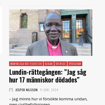
MÄNSKLIGA RÄTTIGHETER
SUDAN
SVERIGE
SYDSUDAN
Lundin-rättegången: ”Jag såg
hur 17 människor dödades”
JESPER NILSSON
11 JUNI, 2024
– Jag minns hur vi försökte komma undan,
men civilbefolkningen …