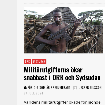
DRK
SYDSUDAN
Militärutgifterna ökar
snabbast i DRK och Sydsudan
FÖR DIG SOM ÄR PRENUMERANT
JESPER NILSSON
24 JULI, 2024
Världens militärutgifter ökade för nionde