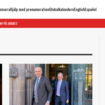
onsera
Hjälp med prenumeration
Globalkalendern
English
Español
NY PÅ JOBBET