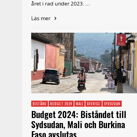
året i rad under 2023. …
Läs mer
BISTÅND
BUDGET 2024
MALI
SVERIGE
SYDSUDAN
Budget 2024: Biståndet till
Sydsudan, Mali och Burkina
Faso avslutas