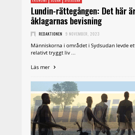
EKONOMI
SUDAN
SYDSUDAN
Lundin-rättegången: Det här ä
åklagarnas bevisning
REDAKTIONEN
9 NOVEMBER, 2023
Människorna i området i Sydsudan levde et
relativt tryggt liv …
Läs mer