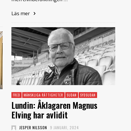
Läs mer
FRED
MÄNSKLIGA RÄTTIGHETER
SUDAN
SYDSUDAN
Lundin: Åklagaren Magnus
Elving har avlidit
JESPER NILSSON
9 JANUARI, 2024