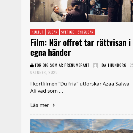
KULTUR
SUDAN
SVERIGE
SYDSUDAN
Film: När offret tar rättvisan i
egna händer
FÖR DIG SOM ÄR PRENUMERANT
IDA THUNBORG
2
OKTOBER, 2025
I kortfilmen “Du fria” utforskar Azaa Salwa
Ali vad som …
Läs mer