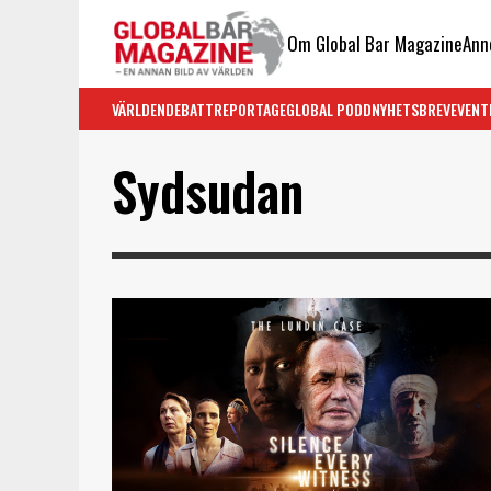
Om Global Bar Magazine
Ann
VÄRLDEN
DEBATT
REPORTAGE
GLOBAL PODD
NYHETSBREV
EVENT
Sydsudan