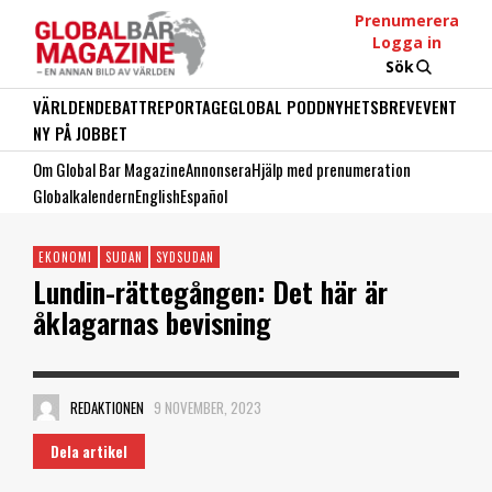
Prenumerera
Logga in
Sök
VÄRLDEN
DEBATT
REPORTAGE
GLOBAL PODD
NYHETSBREV
EVENT
NY PÅ JOBBET
Om Global Bar Magazine
Annonsera
Hjälp med prenumeration
Globalkalendern
English
Español
EKONOMI
SUDAN
SYDSUDAN
Lundin-rättegången: Det här är
åklagarnas bevisning
REDAKTIONEN
9 NOVEMBER, 2023
Dela artikel