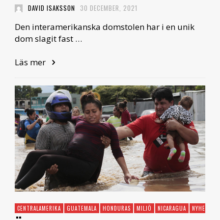
DAVID ISAKSSON
30 DECEMBER, 2021
Den interamerikanska domstolen har i en unik
dom slagit fast …
Läs mer
CENTRALAMERIKA
GUATEMALA
HONDURAS
MILJÖ
NICARAGUA
NYHET