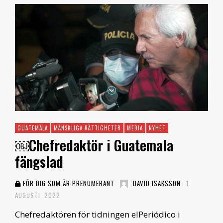
GUATEMALA
MÄNSKLIGA RÄTTIGHETER
MEDIA
NYHET
￼Chefredaktör i Guatemala
fängslad
FÖR DIG SOM ÄR PRENUMERANT
DAVID ISAKSSON
1
AUGUSTI, 2022
Chefredaktören för tidningen elPeriódico i