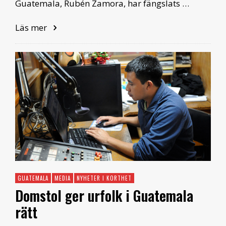
Guatemala, Rubén Zamora, har fängslats …
Läs mer
GUATEMALA
MEDIA
NYHETER I KORTHET
Domstol ger urfolk i Guatemala
rätt