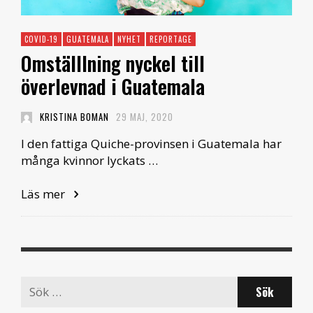
COVID-19
GUATEMALA
NYHET
REPORTAGE
Omställlning nyckel till
överlevnad i Guatemala
KRISTINA BOMAN
29 MAJ, 2020
I den fattiga Quiche-provinsen i Guatemala har
många kvinnor lyckats …
Läs mer
Search
for: