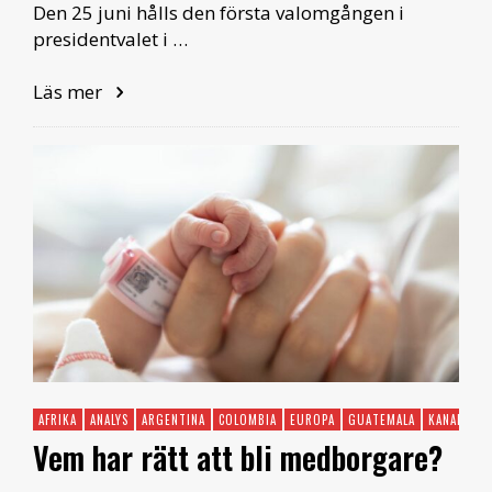
Den 25 juni hålls den första valomgången i
presidentvalet i …
Läs mer
AFRIKA
ANALYS
ARGENTINA
COLOMBIA
EUROPA
GUATEMALA
KANADA
L
Vem har rätt att bli medborgare?