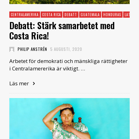
CENTRALAMERIKA
COSTA RICA
DEBATT
GUATEMALA
HONDURAS
LATINAM
Debatt: Stärk samarbetet med
Costa Rica!
PHILIP ANSTRÉN
5 AUGUSTI, 2020
Arbetet för demokrati och mänskliga rättigheter
i Centralamererika är viktigt. …
Läs mer