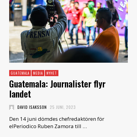
GUATEMALA
MEDIA
NYHET
Guatemala: Journalister flyr
landet
DAVID ISAKSSON
25 JUNI, 2023
Den 14 juni dömdes chefredaktören för
elPeriodico Ruben Zamora till …