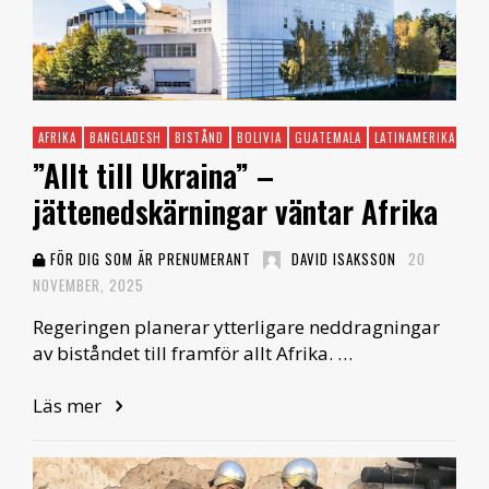
AFRIKA
BANGLADESH
BISTÅND
BOLIVIA
GUATEMALA
LATINAMERIKA
TAN
”Allt till Ukraina” –
jättenedskärningar väntar Afrika
FÖR DIG SOM ÄR PRENUMERANT
DAVID ISAKSSON
20
NOVEMBER, 2025
Regeringen planerar ytterligare neddragningar
av biståndet till framför allt Afrika. …
Läs mer