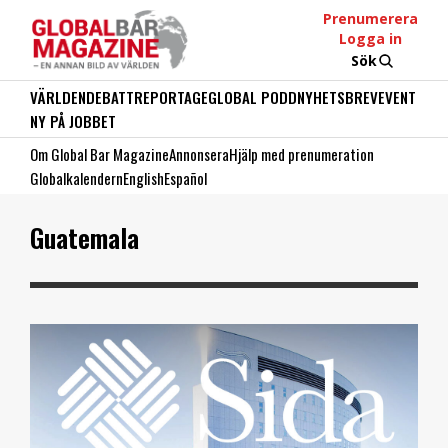
Prenumerera
Logga in
Sök
VÄRLDEN
DEBATT
REPORTAGE
GLOBAL PODD
NYHETSBREV
EVENT
NY PÅ JOBBET
Om Global Bar Magazine
Annonsera
Hjälp med prenumeration
Globalkalendern
English
Español
Guatemala