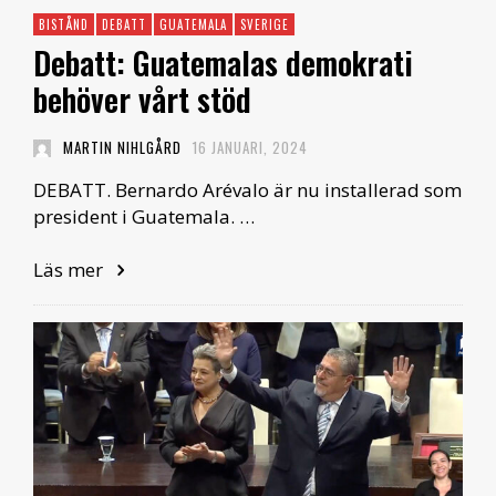
BISTÅND
DEBATT
GUATEMALA
SVERIGE
Debatt: Guatemalas demokrati
behöver vårt stöd
MARTIN NIHLGÅRD
16 JANUARI, 2024
DEBATT. Bernardo Arévalo är nu installerad som
president i Guatemala. …
Läs mer