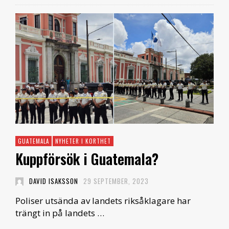
GUATEMALA
NYHETER I KORTHET
Kuppförsök i Guatemala?
DAVID ISAKSSON
29 SEPTEMBER, 2023
Poliser utsända av landets riksåklagare har
trängt in på landets …