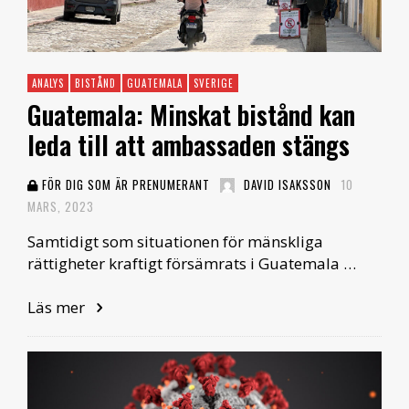
ANALYS
BISTÅND
GUATEMALA
SVERIGE
Guatemala: Minskat bistånd kan
leda till att ambassaden stängs
FÖR DIG SOM ÄR PRENUMERANT
DAVID ISAKSSON
10
MARS, 2023
Samtidigt som situationen för mänskliga
rättigheter kraftigt försämrats i Guatemala …
Läs mer