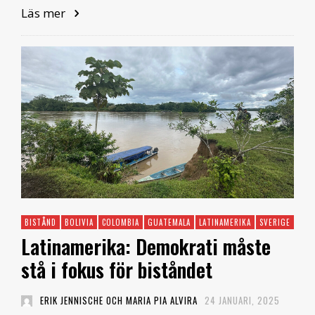
Läs mer
BISTÅND
BOLIVIA
COLOMBIA
GUATEMALA
LATINAMERIKA
SVERIGE
VEN
Latinamerika: Demokrati måste
stå i fokus för biståndet
ERIK JENNISCHE OCH MARIA PIA ALVIRA
24 JANUARI, 2025