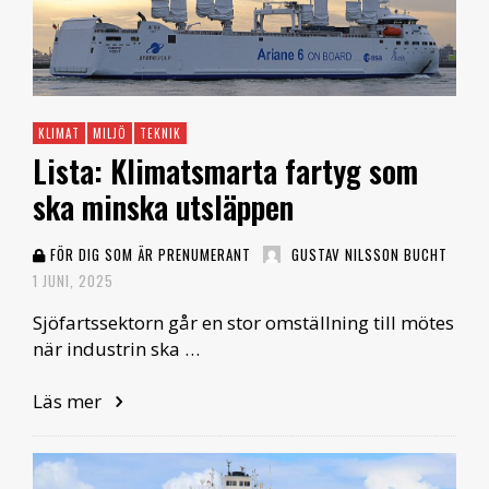
KLIMAT
MILJÖ
TEKNIK
Lista: Klimatsmarta fartyg som
ska minska utsläppen
FÖR DIG SOM ÄR PRENUMERANT
GUSTAV NILSSON BUCHT
1 JUNI, 2025
Sjöfartssektorn går en stor omställning till mötes
när industrin ska …
Läs mer