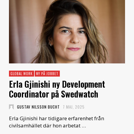
GLOBAL WORK
NY PÅ JOBBET
Erla Gjinishi ny Development
Coordinator på Swedwatch
GUSTAV NILSSON BUCHT
7 MAJ, 2025
Erla Gjinishi har tidigare erfarenhet från
civilsamhället där hon arbetat …