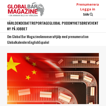
Prenumerera
Logga in
Sök
VÄRLDEN
DEBATT
REPORTAGE
GLOBAL PODD
NYHETSBREV
EVENT
NY PÅ JOBBET
Om Global Bar Magazine
Annonsera
Hjälp med prenumeration
Globalkalendern
English
Español