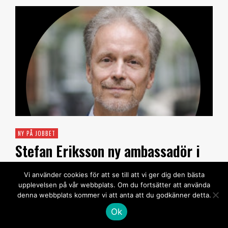
NY PÅ JOBBET
Stefan Eriksson ny ambassadör i
Kazakstan
Vi använder cookies för att se till att vi ger dig den bästa
upplevelsen på vår webbplats. Om du fortsätter att använda
REDAKTIONEN
27 APRIL, 2025
denna webbplats kommer vi att anta att du godkänner detta.
Stefan Eriksson har utsetts till ambassadör i
Ok
Kazakstan av regeringen. …