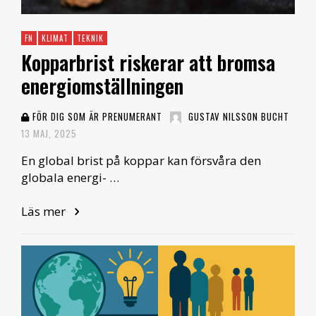
FN
KLIMAT
TEKNIK
Kopparbrist riskerar att bromsa
energiomställningen
FÖR DIG SOM ÄR PRENUMERANT
GUSTAV NILSSON BUCHT
13 MAJ, 2025
En global brist på koppar kan försvåra den
globala energi- …
Läs mer