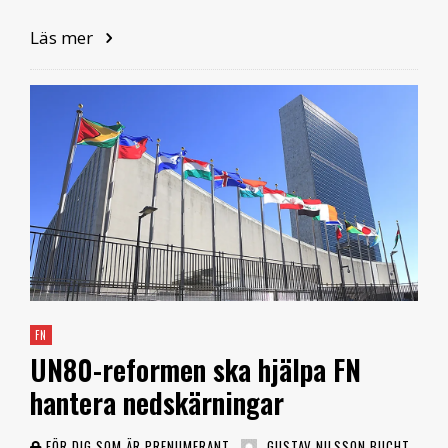
Läs mer
FN
UN80-reformen ska hjälpa FN
hantera nedskärningar
FÖR DIG SOM ÄR PRENUMERANT
GUSTAV NILSSON BUCHT