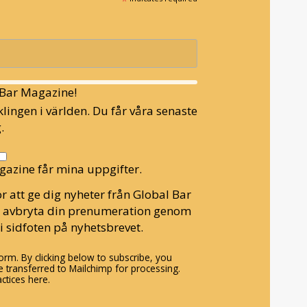
*
l Bar Magazine!
lingen i världen. Du får våra senaste
.
gazine får mina uppgifter.
r att ge dig nyheter från Global Bar
n avbryta din prenumeration genom
i sidfoten på nyhetsbrevet.
rm. By clicking below to subscribe, you
 transferred to Mailchimp for processing.
ctices here.