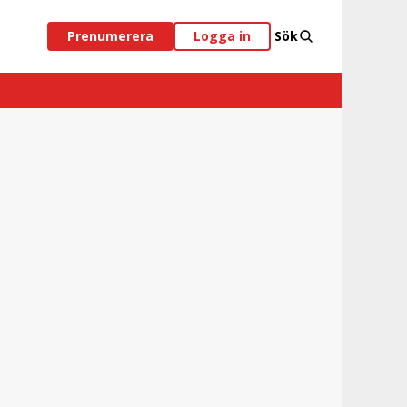
Prenumerera
Logga in
Sök