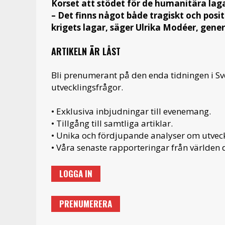
Korset att stödet för de humanitära lag
– Det finns något både tragiskt och posit
krigets lagar, säger Ulrika Modéer, gene
ARTIKELN ÄR LÅST
Bli prenumerant på den enda tidningen i S
utvecklingsfrågor.
• Exklusiva inbjudningar till evenemang.
• Tillgång till samtliga artiklar.
• Unika och fördjupande analyser om utveckl
• Våra senaste rapporteringar från världen d
LOGGA IN
PRENUMERERA