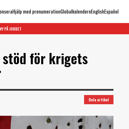
onsera
Hjälp med prenumeration
Globalkalendern
English
Español
NY PÅ JOBBET
stöd för krigets
r
Dela artikel