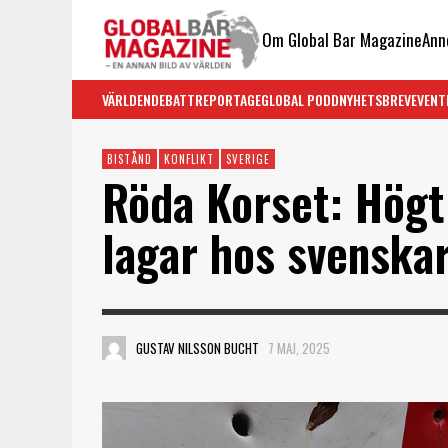
Om Global Bar Magazine
Ann
VÄRLDEN
DEBATT
REPORTAGE
GLOBAL PODD
NYHETSBREV
EVENT
BISTÅND
KONFLIKT
SVERIGE
Röda Korset: Högt 
lagar hos svenska
GUSTAV NILSSON BUCHT
7 MAJ, 2025