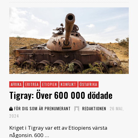
AFRIKA
ERITREA
ETIOPIEN
KONFLIKT
ÖSTAFRIKA
Tigray: Över 600 000 dödade
FÖR DIG SOM ÄR PRENUMERANT
REDAKTIONEN
26 MAJ,
2024
Kriget i Tigray var ett av Etiopiens värsta
någonsin. 600 …