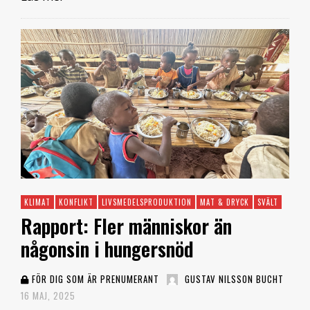
KLIMAT
KONFLIKT
LIVSMEDELSPRODUKTION
MAT & DRYCK
SVÄLT
Rapport: Fler människor än
någonsin i hungersnöd
FÖR DIG SOM ÄR PRENUMERANT
GUSTAV NILSSON BUCHT
16 MAJ, 2025