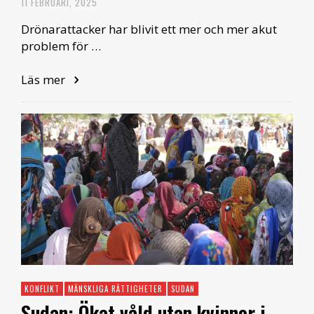
11 FEBRUARI, 2025
Drönarattacker har blivit ett mer och mer akut
problem för …
Läs mer
KONFLIKT
MÄNSKLIGA RÄTTIGHETER
SUDAN
Sudan: Ökat våld utan kvinnor i