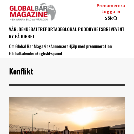
Prenumerera
Logga in
Sök
VÄRLDEN
DEBATT
REPORTAGE
GLOBAL PODD
NYHETSBREV
EVENT
NY PÅ JOBBET
Om Global Bar Magazine
Annonsera
Hjälp med prenumeration
Globalkalendern
English
Español
Konflikt