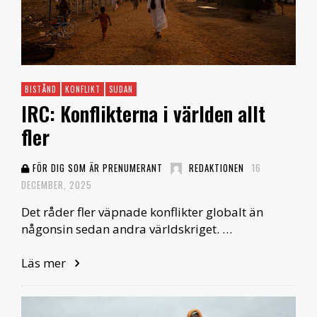
BISTÅND
KONFLIKT
SUDAN
IRC: Konflikterna i världen allt
fler
FÖR DIG SOM ÄR PRENUMERANT
REDAKTIONEN
16
DECEMBER, 2025
Det råder fler väpnade konflikter globalt än
någonsin sedan andra världskriget. …
Läs mer