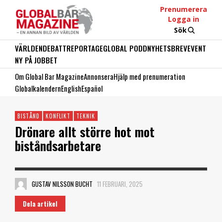
Prenumerera
Logga in
Sök
VÄRLDEN
DEBATT
REPORTAGE
GLOBAL PODD
NYHETSBREV
EVENT
NY PÅ JOBBET
Om Global Bar Magazine
Annonsera
Hjälp med prenumeration
Globalkalendern
English
Español
BISTÅND
KONFLIKT
TEKNIK
Drönare allt större hot mot
biståndsarbetare
GUSTAV NILSSON BUCHT
11 FEBRUARI, 2025
Dela artikel