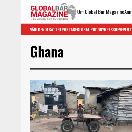
Om Global Bar Magazine
Ann
VÄRLDEN
DEBATT
REPORTAGE
GLOBAL PODD
NYHETSBREV
EVENT
Ghana