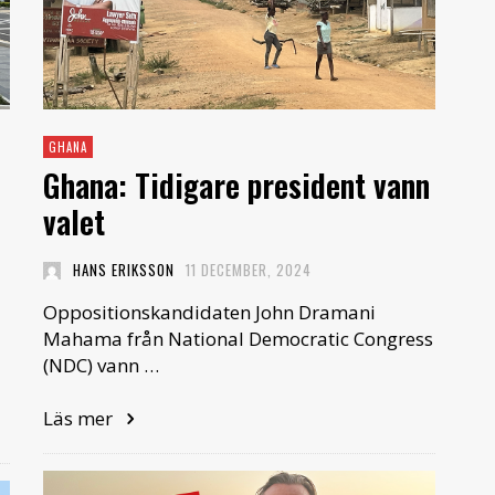
GHANA
Ghana: Tidigare president vann
valet
HANS ERIKSSON
11 DECEMBER, 2024
Oppositionskandidaten John Dramani
Mahama från National Democratic Congress
(NDC) vann …
Läs mer