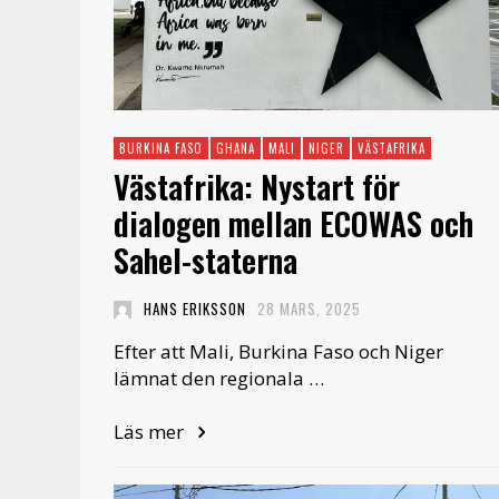
BURKINA FASO
GHANA
MALI
NIGER
VÄSTAFRIKA
Västafrika: Nystart för
dialogen mellan ECOWAS och
Sahel-staterna
HANS ERIKSSON
28 MARS, 2025
Efter att Mali, Burkina Faso och Niger
lämnat den regionala …
Läs mer