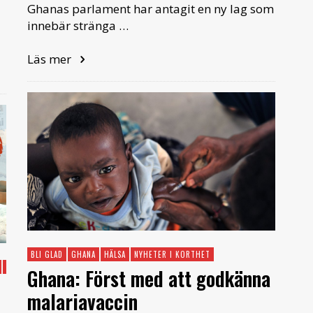
Ghanas parlament har antagit en ny lag som
innebär stränga …
Läs mer
BLI GLAD
GHANA
HÄLSA
NYHETER I KORTHET
KENYA
KINA
KULTUR
KULTURTIPS
MALI
NÄRINGSLIV
THAILAND
Ghana: Först med att godkänna
malariavaccin