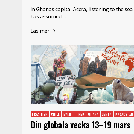
In Ghanas capital Accra, listening to the sea
has assumed …
Läs mer
BRASILIEN
CHILE
EVENT
FRED
GHANA
JEMEN
KAZAKSTAN
Din globala vecka 13–19 mars