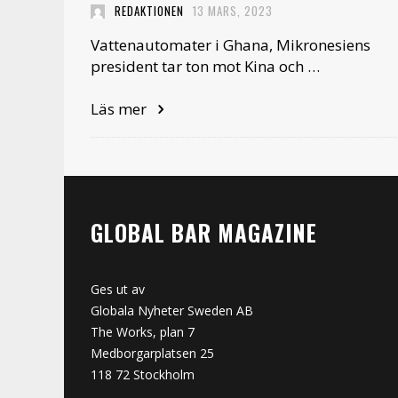
REDAKTIONEN
13 MARS, 2023
Vattenautomater i Ghana, Mikronesiens
president tar ton mot Kina och …
Läs mer
GLOBAL BAR MAGAZINE
Ges ut av
Globala Nyheter Sweden AB
The Works, plan 7
Medborgarplatsen 25
118 72 Stockholm