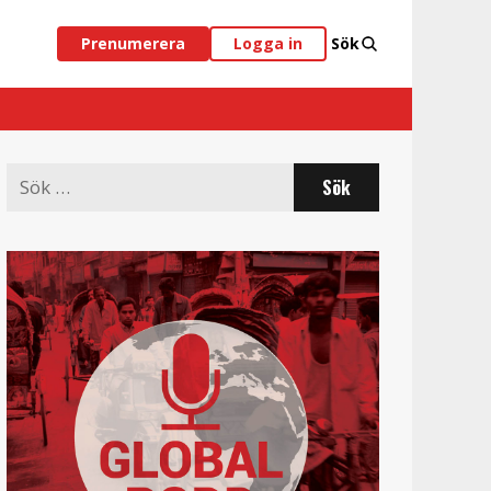
Prenumerera
Logga in
Sök
Search
for: