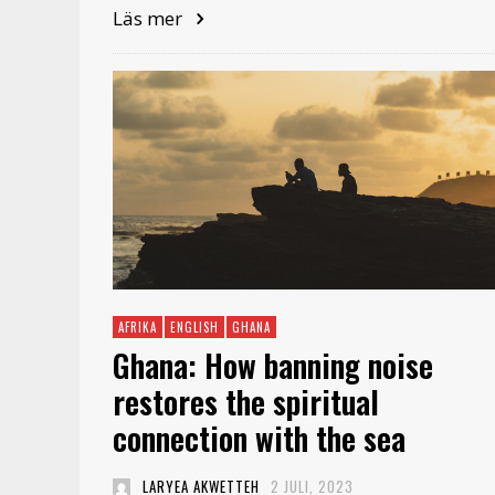
Läs mer
AFRIKA
ENGLISH
GHANA
Ghana: How banning noise
restores the spiritual
connection with the sea
LARYEA AKWETTEH
2 JULI, 2023