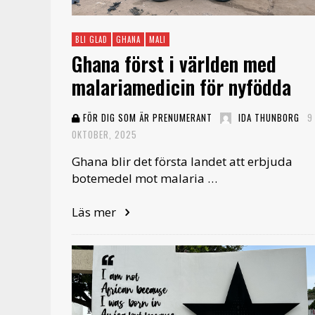
BLI GLAD
GHANA
MALI
Ghana först i världen med
malariamedicin för nyfödda
FÖR DIG SOM ÄR PRENUMERANT
IDA THUNBORG
9
OKTOBER, 2025
Ghana blir det första landet att erbjuda
botemedel mot malaria …
Läs mer