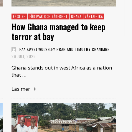
ENGLISH
FÖRSVAR OCH SÄKERHET
GHANA
VÄSTAFRIKA
How Ghana managed to keep
terror at bay
PAA KWESI WOLSELEY PRAH AND TIMOTHY CHANIMBE
26 JULI, 2025
Ghana stands out in west Africa as a nation
that …
Läs mer