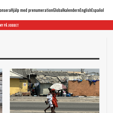
onsera
Hjälp med prenumeration
Globalkalendern
English
Español
NY PÅ JOBBET