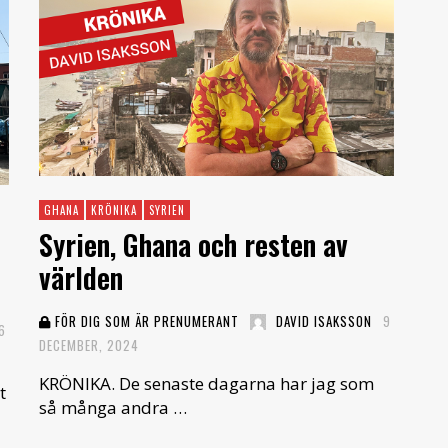
GHANA
KRÖNIKA
SYRIEN
Syrien, Ghana och resten av
världen
FÖR DIG SOM ÄR PRENUMERANT
DAVID ISAKSSON
9
6
DECEMBER, 2024
KRÖNIKA. De senaste dagarna har jag som
t
så många andra …