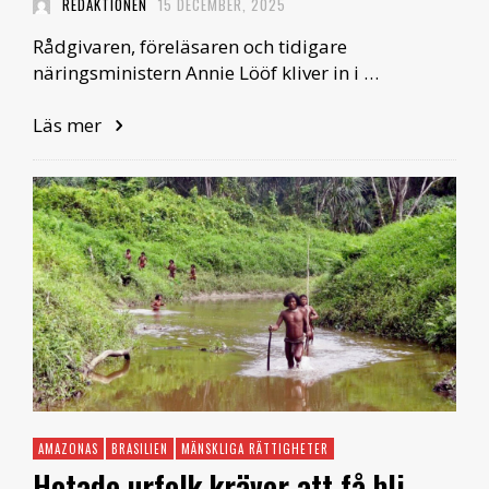
REDAKTIONEN
15 DECEMBER, 2025
Rådgivaren, föreläsaren och tidigare
näringsministern Annie Lööf kliver in i …
Läs mer
AMAZONAS
BRASILIEN
MÄNSKLIGA RÄTTIGHETER
Hotade urfolk kräver att få bli