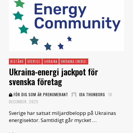
BISTÅND
SVERIGE
UKRAINA
UKRAINA ENERGI
Ukraina-energi jackpot för
svenska företag
FÖR DIG SOM ÄR PRENUMERANT
IDA THUNBORG
18
DECEMBER, 2025
Sverige har satsat miljardbelopp på Ukrainas
energisektor. Samtidigt går mycket …