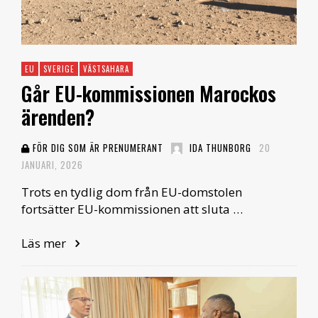
EU
SVERIGE
VÄSTSAHARA
Går EU-kommissionen Marockos
ärenden?
FÖR DIG SOM ÄR PRENUMERANT
IDA THUNBORG
20
JANUARI, 2026
Trots en tydlig dom från EU-domstolen
fortsätter EU-kommissionen att sluta …
Läs mer