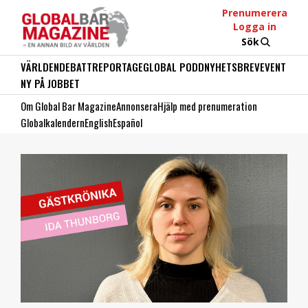
Prenumerera
Logga in
Sök
VÄRLDEN
DEBATT
REPORTAGE
GLOBAL PODD
NYHETSBREV
EVENT
NY PÅ JOBBET
Om Global Bar Magazine
Annonsera
Hjälp med prenumeration
Globalkalendern
English
Español