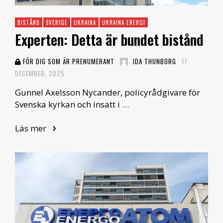
BISTÅND
SVERIGE
UKRAINA
UKRAINA ENERGI
Experten: Detta är bundet bistånd
FÖR DIG SOM ÄR PRENUMERANT
IDA THUNBORG
17
DECEMBER, 2025
Gunnel Axelsson Nycander, policyrådgivare för
Svenska kyrkan och insatt i …
Läs mer