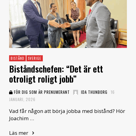
BISTÅND
SVERIGE
Biståndschefen: “Det är ett
otroligt roligt jobb”
FÖR DIG SOM ÄR PRENUMERANT
IDA THUNBORG
16
JANUARI, 2026
Vad får någon att börja jobba med bistånd? Hör
Joachim …
Läs mer