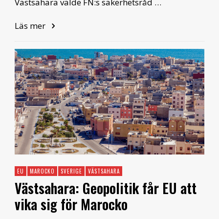
Västsahara valde FN:s säkerhetsråd …
Läs mer
EU
MAROCKO
SVERIGE
VÄSTSAHARA
Västsahara: Geopolitik får EU att
vika sig för Marocko