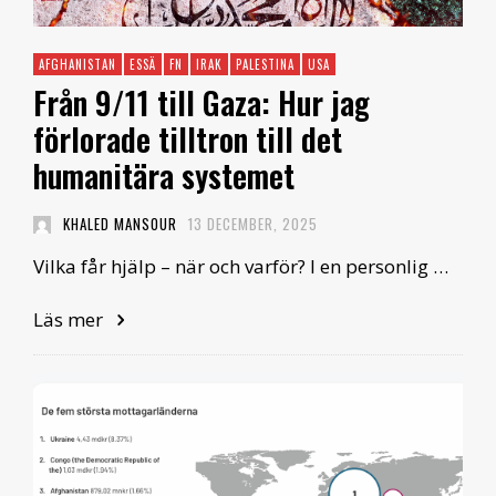
AFGHANISTAN
ESSÄ
FN
IRAK
PALESTINA
USA
Från 9/11 till Gaza: Hur jag
förlorade tilltron till det
humanitära systemet
KHALED MANSOUR
13 DECEMBER, 2025
Vilka får hjälp – när och varför? I en personlig …
Läs mer