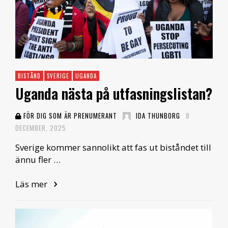
BISTÅND
SVERIGE
UGANDA
Uganda nästa på utfasningslistan?
FÖR DIG SOM ÄR PRENUMERANT
IDA THUNBORG
8
DECEMBER, 2025
Sverige kommer sannolikt att fas ut biståndet till
ännu fler …
Läs mer