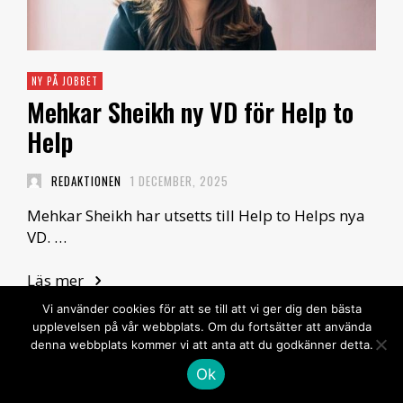
NY PÅ JOBBET
Mehkar Sheikh ny VD för Help to
Help
REDAKTIONEN
1 DECEMBER, 2025
Mehkar Sheikh har utsetts till Help to Helps nya
VD. …
Läs mer
Vi använder cookies för att se till att vi ger dig den bästa
upplevelsen på vår webbplats. Om du fortsätter att använda
denna webbplats kommer vi att anta att du godkänner detta.
Ok