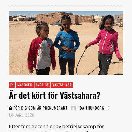
FN
MAROCKO
SVERIGE
VÄSTSAHARA
Är det kört för Västsahara?
FÖR DIG SOM ÄR PRENUMERANT
IDA THUNBORG
9
JANUARI, 2026
Efter fem decennier av befrielsekamp för