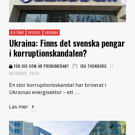
BISTÅND
SVERIGE
UKRAINA
Ukraina: Finns det svenska pengar
i korruptionskandalen?
FÖR DIG SOM ÄR PRENUMERANT
IDA THUNBORG
17
DECEMBER, 2025
En stor korruptionsskandal har briserat i
Ukrainas energisektor – ett …
Läs mer