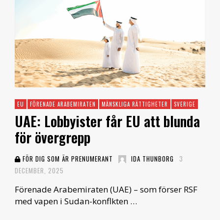
EU
FÖRENADE ARABEMIRATEN
MÄNSKLIGA RÄTTIGHETER
SVERIGE
UAE: Lobbyister får EU att blunda
för övergrepp
FÖR DIG SOM ÄR PRENUMERANT
IDA THUNBORG
3
DECEMBER, 2025
Förenade Arabemiraten (UAE) – som förser RSF
med vapen i Sudan-konflkten …