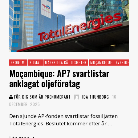
EKONOMI
KLIMAT
MÄNSKLIGA RÄTTIGHETER
MOÇAMBIQUE
SVERIGE
Moçambique: AP7 svartlistar
anklagat oljeföretag
FÖR DIG SOM ÄR PRENUMERANT
IDA THUNBORG
16
DECEMBER, 2025
Den sjunde AP-fonden svartlistar fossiljätten
TotalEnergies. Beslutet kommer efter år …