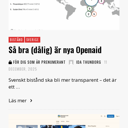
BISTÅND
SVERIGE
Så bra (dålig) är nya Openaid
FÖR DIG SOM ÄR PRENUMERANT
IDA THUNBORG
11
DECEMBER, 2025
Svenskt bistånd ska bli mer transparent – det är
ett …
Läs mer