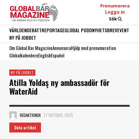
Prenumerera
Logga in
Sök
VÄRLDEN
DEBATT
REPORTAGE
GLOBAL PODD
NYHETSBREV
EVENT
NY PÅ JOBBET
Om Global Bar Magazine
Annonsera
Hjälp med prenumeration
Globalkalendern
English
Español
NY PÅ JOBBET
Atilla Yoldaş ny ambassadör för
WaterAid
REDAKTIONEN
27 OKTOBER, 2025
Dela artikel