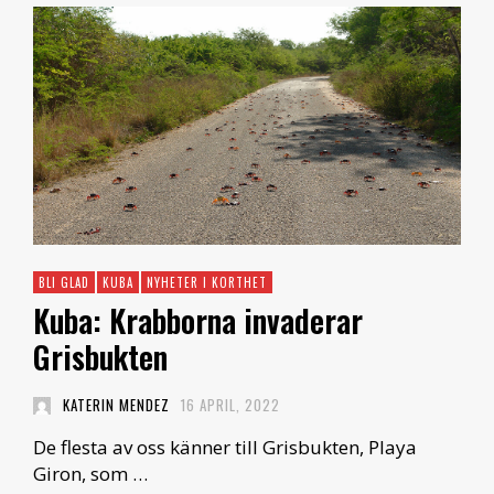
BLI GLAD
KUBA
NYHETER I KORTHET
Kuba: Krabborna invaderar
Grisbukten
KATERIN MENDEZ
16 APRIL, 2022
De flesta av oss känner till Grisbukten, Playa
Giron, som …