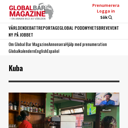
Prenumerera
Logga in
Sök
VÄRLDEN
DEBATT
REPORTAGE
GLOBAL PODD
NYHETSBREV
EVENT
NY PÅ JOBBET
Om Global Bar Magazine
Annonsera
Hjälp med prenumeration
Globalkalendern
English
Español
Kuba