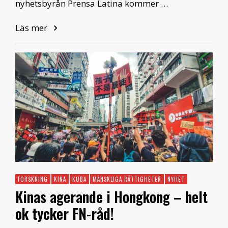
nyhetsbyrån Prensa Latina kommer …
Läs mer
FORSKNING
KINA
KUBA
MÄNSKLIGA RÄTTIGHETER
NYHET
Kinas agerande i Hongkong – helt
ok tycker FN-råd!