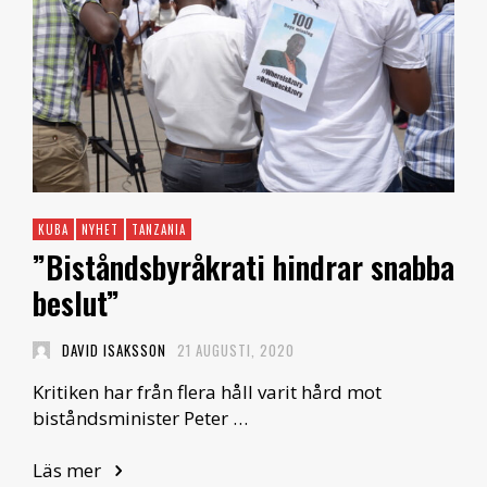
KUBA
NYHET
TANZANIA
”Biståndsbyråkrati hindrar snabba
beslut”
DAVID ISAKSSON
21 AUGUSTI, 2020
Kritiken har från flera håll varit hård mot
biståndsminister Peter …
Läs mer