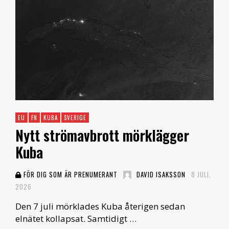
EU
FN
KUBA
SVERIGE
Nytt strömavbrott mörklägger
Kuba
FÖR DIG SOM ÄR PRENUMERANT
DAVID ISAKSSON
8 JULI,
2026
Den 7 juli mörklades Kuba återigen sedan
elnätet kollapsat. Samtidigt …