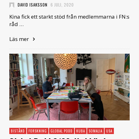
DAVID ISAKSSON
6 JULI, 2020
Kina fick ett starkt stöd från medlemmarna i FN:s
råd …
Läs mer
BISTÅND
FORSKNING
GLOBAL PODD
KUBA
SOMALIA
USA