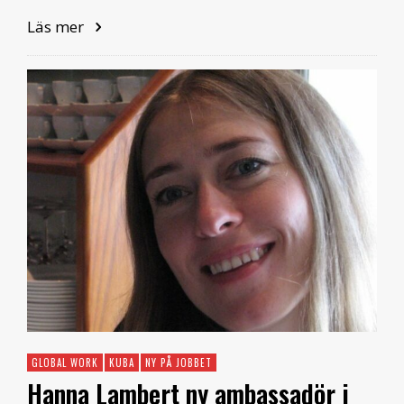
Läs mer
GLOBAL WORK
KUBA
NY PÅ JOBBET
Hanna Lambert ny ambassadör i