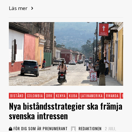
Läs mer
BISTÅND
COLOMBIA
DRK
KENYA
KUBA
LATINAMERIKA
RWANDA
SUDAN
Nya biståndsstrategier ska främja
svenska intressen
FÖR DIG SOM ÄR PRENUMERANT
REDAKTIONEN
2 JULI,