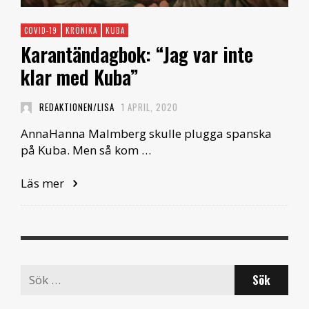
COVID-19
KRÖNIKA
KUBA
Karantändagbok: “Jag var inte
klar med Kuba”
REDAKTIONEN/LISA
1 APRIL, 2020
AnnaHanna Malmberg skulle plugga spanska
på Kuba. Men så kom …
Läs mer
Search
for: