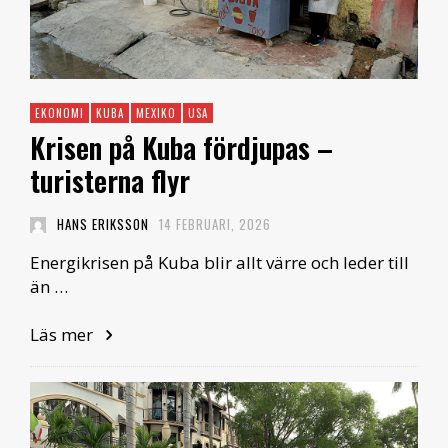
EKONOMI
KUBA
MEXIKO
USA
Krisen på Kuba fördjupas –
turisterna flyr
HANS ERIKSSON
14 FEBRUARI, 2026
Energikrisen på Kuba blir allt värre och leder till
än …
Läs mer