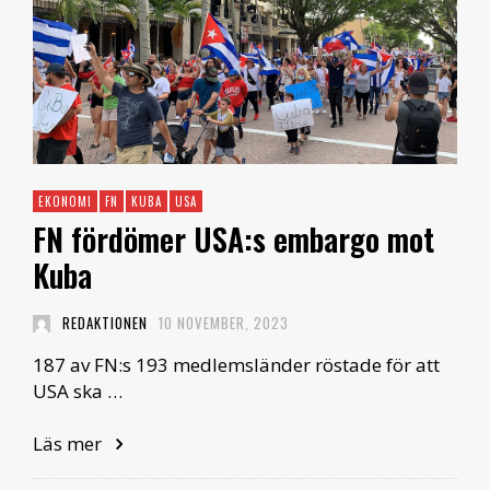
EKONOMI
FN
KUBA
USA
FN fördömer USA:s embargo mot
Kuba
REDAKTIONEN
10 NOVEMBER, 2023
187 av FN:s 193 medlemsländer röstade för att
USA ska …
Läs mer