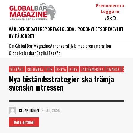
Prenumerera
Logga in
Sök
VÄRLDEN
DEBATT
REPORTAGE
GLOBAL PODD
NYHETSBREV
EVENT
NY PÅ JOBBET
Om Global Bar Magazine
Annonsera
Hjälp med prenumeration
Globalkalendern
English
Español
BISTÅND
COLOMBIA
DRK
KENYA
KUBA
LATINAMERIKA
RWANDA
SUDAN
Nya biståndsstrategier ska främja
svenska intressen
REDAKTIONEN
2 JULI, 2026
Dela artikel