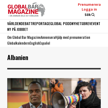
Prenumerera
Logga in
Sök
VÄRLDEN
DEBATT
REPORTAGE
GLOBAL PODD
NYHETSBREV
EVENT
NY PÅ JOBBET
Om Global Bar Magazine
Annonsera
Hjälp med prenumeration
Globalkalendern
English
Español
Albanien