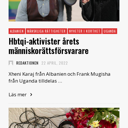
ALBANIEN
MÄNSKLIGA RÄTTIGHETER
NYHETER I KORTHET
UGANDA
Hbtqi-aktivister årets
människorättsförsvarare
REDAKTIONEN
22 APRIL, 2022
Xheni Karaj från Albanien och Frank Mugisha
från Uganda tilldelas …
Läs mer