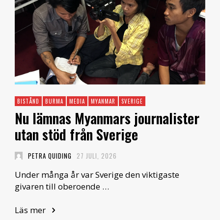
BISTÅND
BURMA
MEDIA
MYANMAR
SVERIGE
Nu lämnas Myanmars journalister
utan stöd från Sverige
PETRA QUIDING
27 JULI, 2026
Under många år var Sverige den viktigaste
givaren till oberoende …
Läs mer