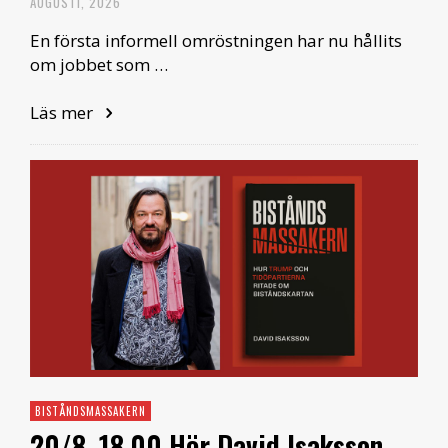
AUGUSTI, 2026
En första informell omröstningen har nu hållits
om jobbet som …
Läs mer
BISTÅNDSMASSAKERN
20/8. 18.00 Hör David Isaksson