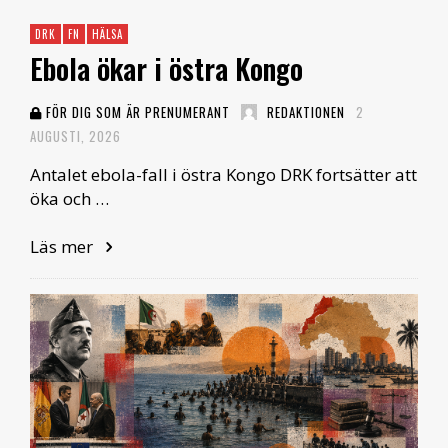
DRK
FN
HÄLSA
Ebola ökar i östra Kongo
FÖR DIG SOM ÄR PRENUMERANT
REDAKTIONEN
2
AUGUSTI, 2026
Antalet ebola-fall i östra Kongo DRK fortsätter att
öka och …
Läs mer