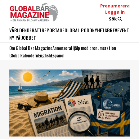
Prenumerera
Logga in
Sök
VÄRLDEN
DEBATT
REPORTAGE
GLOBAL PODD
NYHETSBREV
EVENT
NY PÅ JOBBET
Om Global Bar Magazine
Annonsera
Hjälp med prenumeration
Globalkalendern
English
Español