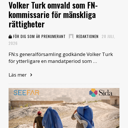
Volker Turk omvald som FN-
kommissarie för mänskliga
rättigheter
FÖR DIG SOM ÄR PRENUMERANT
REDAKTIONEN
28 JULI,
2026
FN:s generalförsamling godkände Volker Turk
för ytterligare en mandatperiod som …
Läs mer