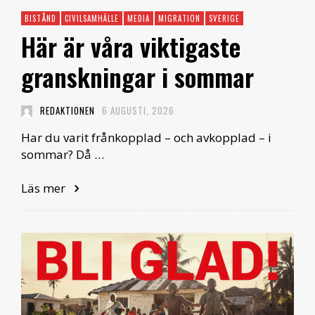
BISTÅND
CIVILSAMHÄLLE
MEDIA
MIGRATION
SVERIGE
Här är våra viktigaste
granskningar i sommar
REDAKTIONEN
6 AUGUSTI, 2026
Har du varit frånkopplad – och avkopplad – i
sommar? Då …
Läs mer