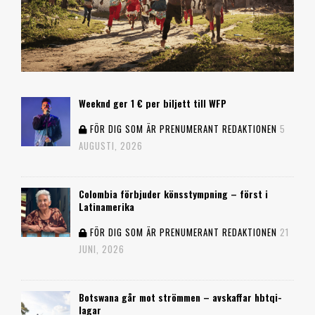
Weeknd ger 1 € per biljett till WFP
FÖR DIG SOM ÄR PRENUMERANT
REDAKTIONEN
5
AUGUSTI, 2026
Colombia förbjuder könsstympning – först i
Latinamerika
FÖR DIG SOM ÄR PRENUMERANT
REDAKTIONEN
21
JUNI, 2026
Botswana går mot strömmen – avskaffar hbtqi-
lagar