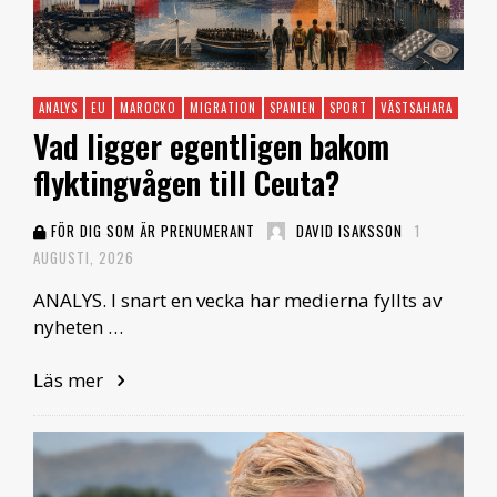
ANALYS
EU
MAROCKO
MIGRATION
SPANIEN
SPORT
VÄSTSAHARA
Vad ligger egentligen bakom
flyktingvågen till Ceuta?
FÖR DIG SOM ÄR PRENUMERANT
DAVID ISAKSSON
1
AUGUSTI, 2026
ANALYS. I snart en vecka har medierna fyllts av
nyheten …
Läs mer