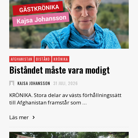
AFGHANISTAN
BISTÅND
KRÖNIKA
Biståndet måste vara modigt
KAJSA JOHANSSON
31 JULI, 2026
KRÖNIKA. Stora delar av västs förhållningssätt
till Afghanistan framstår som …
Läs mer