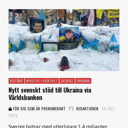
BISTÅND
NYHETER I KORTHET
SVERIGE
UKRAINA
Nytt svenskt stöd till Ukraina via
Världsbanken
FÖR DIG SOM ÄR PRENUMERANT
REDAKTIONEN
20 JULI,
2026
Sverige bidrar med ytterligare 1,4 miljarder