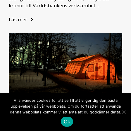
kronor till Världsbankens verksamhet …
Läs mer
Vi använder cookies för att se till att vi ger dig den bästa
upplevelsen på vår webbplats. Om du fortsätter att använda
BISTÅND
SVERIGE
UKRAINA
UKRAINA ENERGI
denna webbplats kommer vi att anta att du godkänner detta.
Ukraina: Nytt svenskt stöd till
energisektorn
Ok