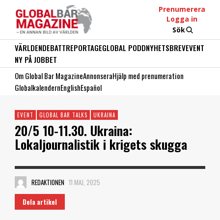
Prenumerera
Logga in
Sök
VÄRLDEN
DEBATT
REPORTAGE
GLOBAL PODD
NYHETSBREV
EVENT
NY PÅ JOBBET
Om Global Bar Magazine
Annonsera
Hjälp med prenumeration
Globalkalendern
English
Español
EVENT
GLOBAL BAR TALKS
UKRAINA
20/5 10-11.30. Ukraina:
Lokaljournalistik i krigets skugga
REDAKTIONEN
11 MAJ, 2025
Dela artikel