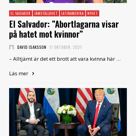
EL SALVADOR
JÄMSTÄLLDHET
LATINAMERIKA
NYHET
El Salvador: ”Abortlagarna visar
på hatet mot kvinnor”
DAVID ISAKSSON
17 OKTOBER, 2021
– Alltjämt är det ett brott att vara kvinna här …
Läs mer