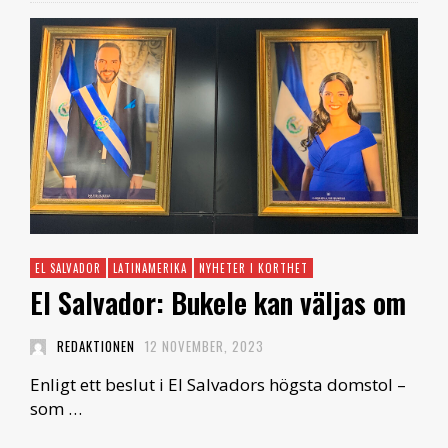
EL SALVADOR
LATINAMERIKA
NYHETER I KORTHET
El Salvador: Bukele kan väljas om
REDAKTIONEN
12 NOVEMBER, 2023
Enligt ett beslut i El Salvadors högsta domstol –
som …