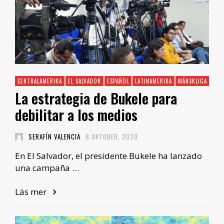
CENTRALAMERIKA
EL SALVADOR
ESPAÑOL
LATINAMERIKA
MÄNSKLIGA RÄTT
La estrategia de Bukele para
debilitar a los medios
SERAFÍN VALENCIA
8 OKTOBER, 2020
En El Salvador, el presidente Bukele ha lanzado
una campaña …
Läs mer