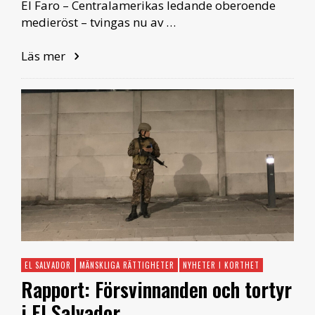
El Faro – Centralamerikas ledande oberoende
medieröst – tvingas nu av …
Läs mer
EL SALVADOR
MÄNSKLIGA RÄTTIGHETER
NYHETER I KORTHET
Rapport: Försvinnanden och tortyr
i El Salvador