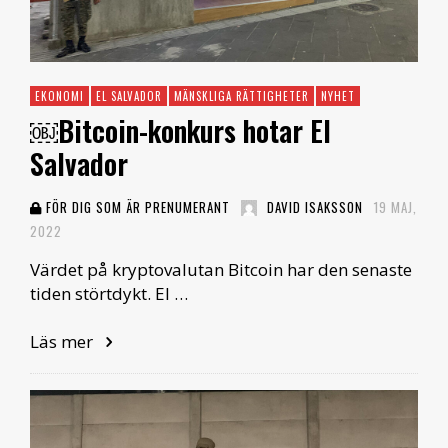
EKONOMI
EL SALVADOR
MÄNSKLIGA RÄTTIGHETER
NYHET
￼Bitcoin-konkurs hotar El
Salvador
FÖR DIG SOM ÄR PRENUMERANT
DAVID ISAKSSON
19 MAJ,
2022
Värdet på kryptovalutan Bitcoin har den senaste
tiden störtdykt. El …
Läs mer