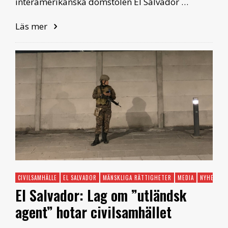
interamerikanska domstolen El Salvador …
Läs mer
CIVILSAMHÄLLE
EL SALVADOR
MÄNSKLIGA RÄTTIGHETER
MEDIA
NYHETER 
El Salvador: Lag om ”utländsk
agent” hotar civilsamhället