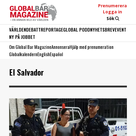
Prenumerera
Logga in
Sök
VÄRLDEN
DEBATT
REPORTAGE
GLOBAL PODD
NYHETSBREV
EVENT
NY PÅ JOBBET
Om Global Bar Magazine
Annonsera
Hjälp med prenumeration
Globalkalendern
English
Español
El Salvador