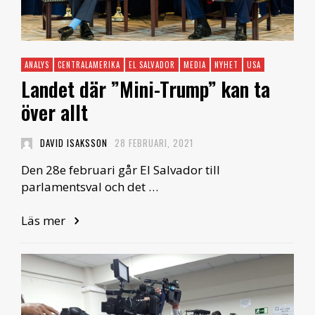
ANALYS
CENTRALAMERIKA
EL SALVADOR
MEDIA
NYHET
USA
Landet där ”Mini-Trump” kan ta
över allt
DAVID ISAKSSON
28 FEBRUARI, 2021
Den 28e februari går El Salvador till
parlamentsval och det …
Läs mer