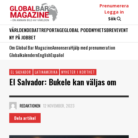
Prenumerera
Logga in
Sök
VÄRLDEN
DEBATT
REPORTAGE
GLOBAL PODD
NYHETSBREV
EVENT
NY PÅ JOBBET
Om Global Bar Magazine
Annonsera
Hjälp med prenumeration
Globalkalendern
English
Español
EL SALVADOR
LATINAMERIKA
NYHETER I KORTHET
El Salvador: Bukele kan väljas om
REDAKTIONEN
12 NOVEMBER, 2023
Dela artikel