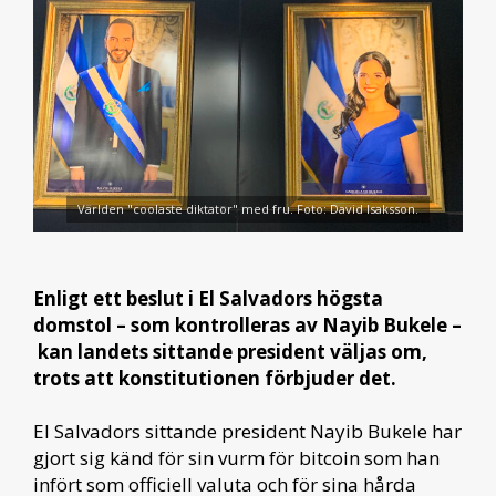
Världen "coolaste diktator" med fru. Foto: David Isaksson.
Enligt ett beslut i El Salvadors högsta
domstol – som kontrolleras av Nayib Bukele –
kan landets sittande president väljas om,
trots att konstitutionen förbjuder det.
El Salvadors sittande president Nayib Bukele har
gjort sig känd för sin vurm för bitcoin som han
infört som officiell valuta och för sina hårda