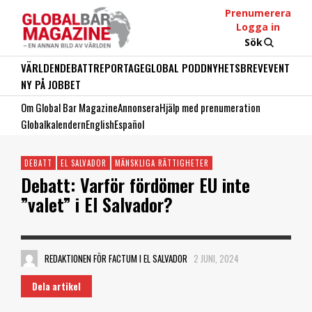
Prenumerera
Logga in
Sök
VÄRLDEN
DEBATT
REPORTAGE
GLOBAL PODD
NYHETSBREV
EVENT
NY PÅ JOBBET
Om Global Bar Magazine
Annonsera
Hjälp med prenumeration
Globalkalendern
English
Español
DEBATT
EL SALVADOR
MÄNSKLIGA RÄTTIGHETER
Debatt: Varför fördömer EU inte
”valet” i El Salvador?
REDAKTIONEN FÖR FACTUM I EL SALVADOR
2 JUNI, 2024
Dela artikel