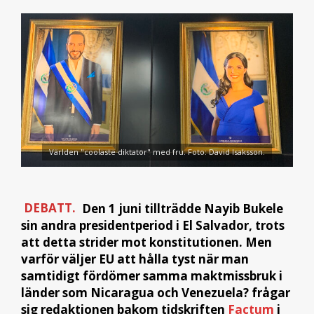
Världen "coolaste diktator" med fru. Foto: David Isaksson.
DEBATT.
Den 1 juni tillträdde Nayib Bukele
sin andra presidentperiod i El Salvador, trots
att detta strider mot konstitutionen. Men
varför väljer EU att hålla tyst när man
samtidigt fördömer samma maktmissbruk i
länder som Nicaragua och Venezuela? frågar
sig redaktionen bakom tidskriften
Factum
i