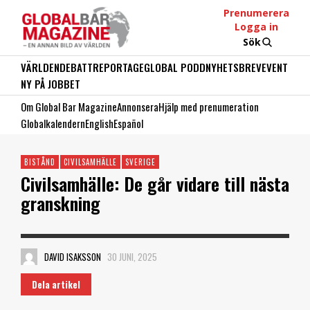
Prenumerera
Logga in
Sök
VÄRLDEN
DEBATT
REPORTAGE
GLOBAL PODD
NYHETSBREV
EVENT
NY PÅ JOBBET
Om Global Bar Magazine
Annonsera
Hjälp med prenumeration
Globalkalendern
English
Español
BISTÅND
CIVILSAMHÄLLE
SVERIGE
Civilsamhälle: De går vidare till nästa
granskning
DAVID ISAKSSON
30 JUNI, 2025
Dela artikel